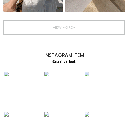
VIEW MORE +
INSTAGRAM ITEM
@naning9_look