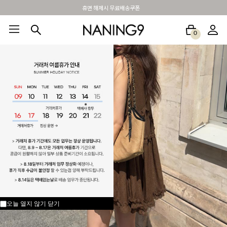
BEST 포토리뷰 - 매주 2명추첨 3만원쿠폰
0
BEST100🤍
NEW5%
베스트재진행
썸머여행룩
아울렛
하객&모임룩
오늘 열지 않기
닫기