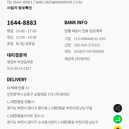
TEL 1644-8883 / MAIL HELP@NANING9.COM
사업자 정보확인
1644-8883
BANK INFO
평일
10:00 - 17:00
반품 배송비 전용 입금계좌
점심
12:00 - 13:00
기업
115-098448-01-050
휴일
토/일/공휴일
신한
100-024-375331
국민
165837-04-009450
대리점문의
예금주 (주)엔라인
영업부 박성일부장
010-9114-1917
DELIVERY
타 택배 반품 시:
인천광역시 남동구 남동대로 378 (주)엔라인
CJ대한통운 반품시:
경기도 부천시 원미구 원미동 CJ대한통운 부천지점 난닝구앞
CJ대한통운사이트 접수시:
경기도 부천시 원미구 소사동 5번지 CJ대한통운 부천지점 난닝구