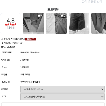
제쿠스 뒷밴딩버뮤다팬츠
누적3000장 완판신화!
8/21입고예정
DESIGNER
HW-8010 / BN-8091
Original
34,800원
Price
14,800원
적립금
최대 592원
BENEFIT
멤버쉽혜택
자세히보기
COLOR
SIZE