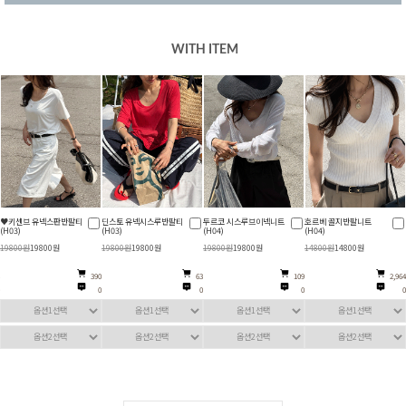
WITH ITEM
딘스토 유넥시스루반팔티
두르코 시스루브이넥니트
호르베 골지반팔니트
티란모 소가죽벨트(H04)
(H03)
(H04)
(H04)
19800원
19800원
19800원
19800원
14800원
14800원
39800원
39800원
0
63
109
2,964
4
0
0
0
0