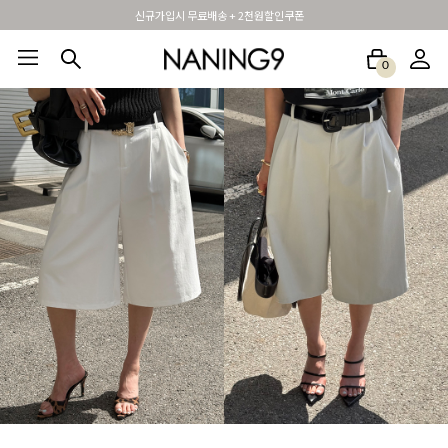
휴면 해제시 무료배송쿠폰
0
BEST100🤍
NEW5%
베스트재진행
썸머여행룩
아울렛
하객&모임룩