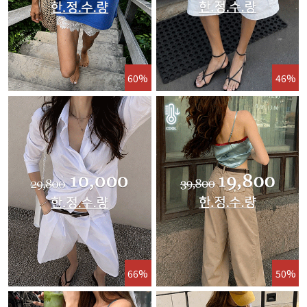
60%
46%
66%
50%