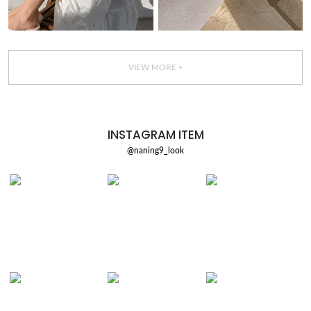
VIEW MORE +
INSTAGRAM ITEM
@naning9_look