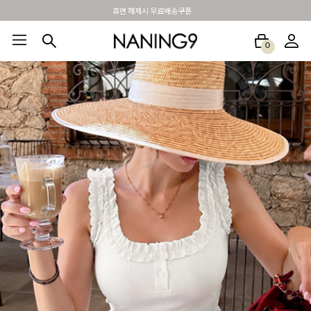
BEST 포토리뷰 - 매주 2명추첨 3만원쿠폰
0
BEST100🤍
NEW5%
베스트재진행
썸머여행룩
아울렛
하객&모임룩