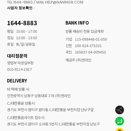
TEL 1644-8883 / MAIL HELP@NANING9.COM
사업자 정보확인
1644-8883
BANK INFO
평일
10:00 - 17:00
반품 배송비 전용 입금계좌
점심
12:00 - 13:00
기업
115-098448-01-050
휴일
토/일/공휴일
신한
100-024-375331
국민
165837-04-009450
대리점문의
예금주 (주)엔라인
영업부 박성일부장
010-9114-1917
DELIVERY
타 택배 반품 시:
인천광역시 남동구 남동대로 378 (주)엔라인
CJ대한통운 반품시:
경기도 부천시 원미구 원미동 CJ대한통운 부천지점 난닝구앞
CJ대한통운사이트 접수시:
경기도 부천시 원미구 소사동 5번지 CJ대한통운 부천지점 난닝구