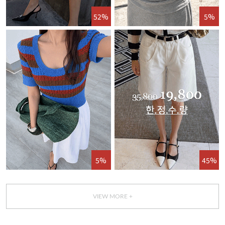
52%
5%
5%
45%
VIEW MORE +