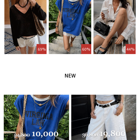
69%
60%
44%
NEW