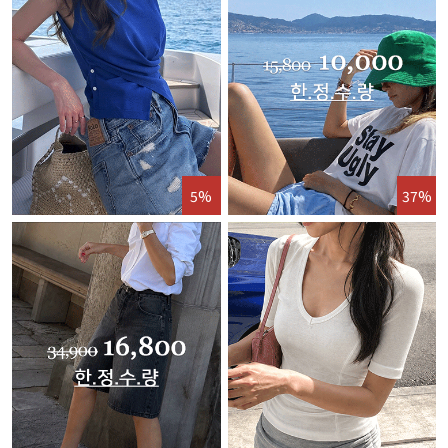
5%
37%