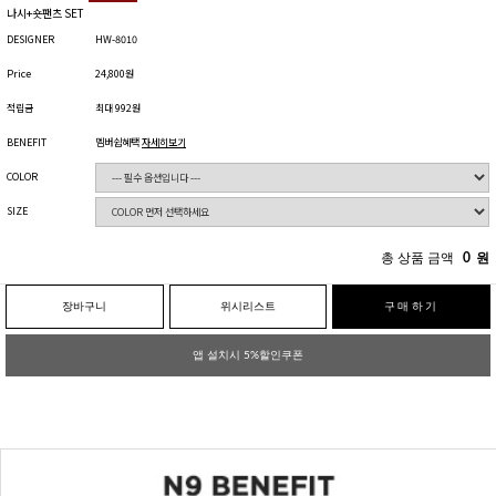
나시+숏팬츠 SET
DESIGNER
HW-8010
Price
24,800원
적립금
최대 992원
BENEFIT
멤버쉽혜택
자세히보기
COLOR
SIZE
총 상품 금액
0
원
장바구니
위시리스트
구매하기
앱 설치시 5%할인쿠폰