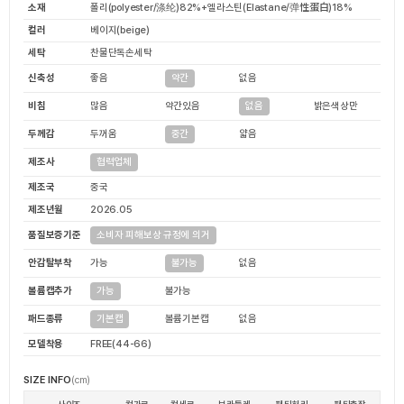
소재
폴리(polyester/涤纶)82%+엘라스틴(Elastane/弹性蛋白)18%
컬러
베이지(beige)
세탁
찬물단독손세탁
신축성
좋음
없음
약간
비침
많음
약간있음
밝은색상만
없음
두께감
두꺼움
얇음
중간
제조사
협력업체
제조국
중국
제조년월
2026.05
품질보증기준
소비자 피해보상 규정에 의거
안감탈부착
가능
없음
불가능
볼륨캡추가
불가능
가능
패드종류
볼륨기본캡
없음
기본캡
모델착용
FREE(44-66)
SIZE INFO
(cm)
사이즈
컵가로
컵세로
브라둘레
팬티허리
팬티총장