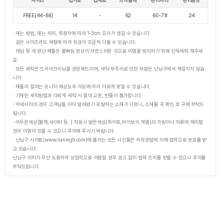
FREE(44-66)
14
-
62
60~78
24
· 재는 방법, 재는 위치, 측정자에 따라 1-3cm 오차가 생길 수 있습니다.
· 같은 사이즈라도 체형에 따라 핏감이 조금씩 다를 수 있습니다.
· 데님 및 색 원단 제품은 물빠짐 현상이 자연스러운 것으로 이염을 방지하기 위해 단독세탁 해주세
요.
· 모든 세탁은 드라이크리닝을 권장해드리며, 세탁 부주의로 인한 부분은 난닝구에서 책임지지 않습
니다.
· 제품의 컬러는 모니터 해상도와 각도에 따라 다르게 보일 수 있습니다.
· 기재된 세탁방법과 다르게 세탁 시 절대 교환, 반품이 불가합니다.
· 악세사리의 경우 고객님들 마다 알레르기 유발하는 소재가 다르니, 소재를 꼭 확인 후 구매 부탁드
립니다.
· 어두운색상(블랙,네이비 등..) 착용시 밝은색상(화이트,아이보리 계열)의 가방이나 의류에 매치할
경우 이염이 있을 수 있으니 주의해 주시기 바랍니다.
· 난닝구 사이트(www.naning9.com)에 올리는 모든 사진들은 저작권법에 의해 법적으로 보호를 받
고 있습니다.
난닝구 이미지 무단 도용하여 상업적으로 이용할 경우 경고 없이 법적 조치를 받을 수 있으니 주의를
부탁드립니다.