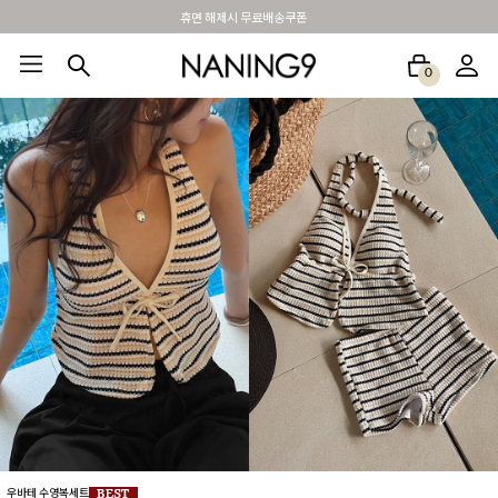
BEST 포토리뷰 - 매주 2명추첨 3만원쿠폰
0
BEST100🤍
NEW5%
베스트재진행
썸머여행룩
아울렛
하객&모임룩
우바테 수영복세트