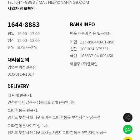
TEL 1644-8883 / MAIL HELP@NANING9.COM
사업자 정보확인
1644-8883
BANK INFO
평일
10:00 - 17:00
반품 배송비 전용 입금계좌
점심
12:00 - 13:00
기업
115-098448-01-050
휴일
토/일/공휴일
신한
100-024-375331
국민
165837-04-009450
대리점문의
예금주 (주)엔라인
영업부 박성일부장
010-9114-1917
DELIVERY
타 택배 반품 시:
인천광역시 남동구 남동대로 378 (주)엔라인
CJ대한통운 반품시:
경기도 부천시 원미구 원미동 CJ대한통운 부천지점 난닝구앞
CJ대한통운사이트 접수시:
경기도 부천시 원미구 소사동 5번지 CJ대한통운 부천지점 난닝구