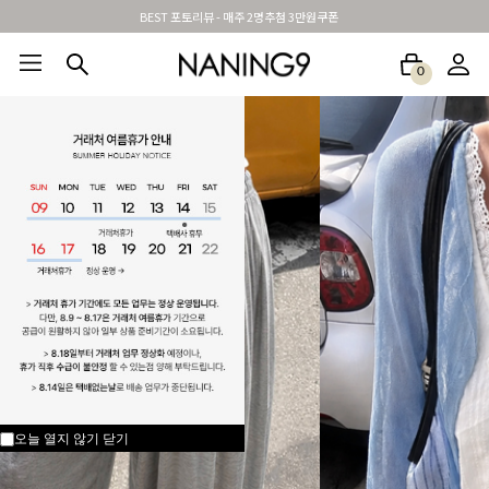
신규가입시 무료배송 + 2천원할인쿠폰
0
BEST100🤍
NEW5%
베스트재진행
썸머여행룩
아울렛
하객&모임룩
오늘 열지 않기
닫기