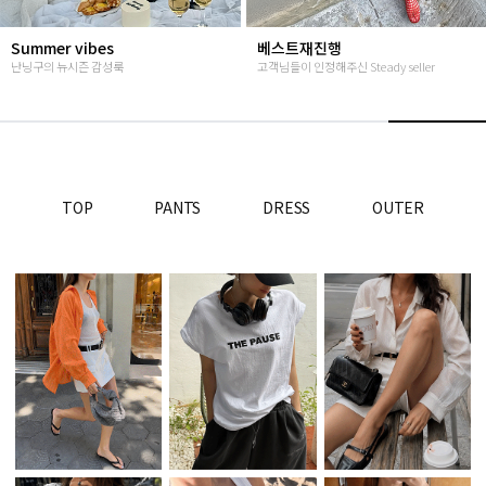
난닝구 라이브방송
썸머여행룩
단골맺고 득템하세요
편안하면서 특별한 휴양지룩
TOP
PANTS
DRESS
OUTER