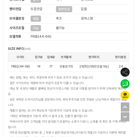
팬티안감
두겹안감
없음
앞면안감
브라클로징
후크
원피스형
매듭
사이즈조절
불가능
가능
모델착용
FREE(44-66)
SIZE INFO
(cm)
사이즈
컵가로
컵세로
브라둘레
팬티허리
팬티총장
FREE(44-66)
14
17
끈총장:115
29/31(단면/끈조절가능)
24
· 재는 방법, 재는 위치, 측정자에 따라 1-3cm 오차가 생길 수 있습니다.
· 같은 사이즈라도 체형에 따라 핏감이 조금씩 다를 수 있습니다.
· 데님 및 색 원단 제품은 물빠짐 현상이 자연스러운 것으로 이염을 방지하기 위해 단독세탁 해주세
요.
· 모든 세탁은 드라이크리닝을 권장해드리며, 세탁 부주의로 인한 부분은 난닝구에서 책임지지 않습
니다.
· 제품의 컬러는 모니터 해상도와 각도에 따라 다르게 보일 수 있습니다.
· 기재된 세탁방법과 다르게 세탁 시 절대 교환, 반품이 불가합니다.
· 악세사리의 경우 고객님들 마다 알레르기 유발하는 소재가 다르니, 소재를 꼭 확인 후 구매 부탁드
립니다.
· 어두운색상(블랙,네이비 등..) 착용시 밝은색상(화이트,아이보리 계열)의 가방이나 의류에 매치할