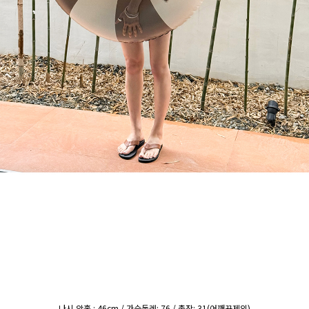
나시 암홀 : 46cm / 가슴둘레: 76 / 총장: 31(어깨끈제외)