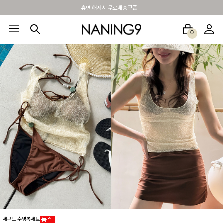
BEST 포토리뷰 - 매주 2명추첨 3만원쿠폰
0
BEST100🤍
NEW5%
베스트재진행
썸머여행룩
아울렛
하객&모임룩
세콘드 수영복세트