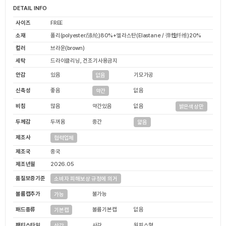
DETAIL INFO
사이즈
FREE
소재
폴리(polyester/涤纶)80%+엘라스탄(Elastane / 弹性纤维)20%
컬러
브라운(brown)
세탁
드라이클리닝, 건조기사용금지
안감
있음
기모가공
없음
신축성
좋음
없음
약간
비침
많음
약간있음
없음
밝은색상만
두께감
두꺼움
중간
얇음
제조사
협력업체
제조국
중국
제조년월
2026.05
품질보증기준
소비자 피해보상 규정에 의거
볼륨캡추가
불가능
가능
패드종류
볼륨기본캡
없음
기본캡
팬티스타일
사각
원피스형
삼각