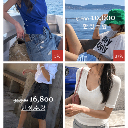
5%
37%