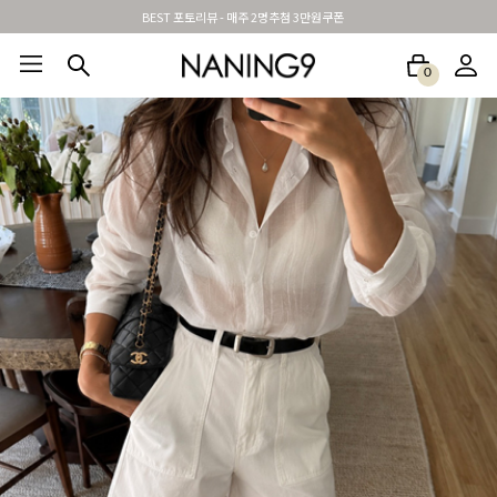
BEST 포토리뷰 - 매주 2명추첨 3만원쿠폰
0
BEST100🤍
NEW5%
베스트재진행
썸머여행룩
아울렛
하객&모임룩