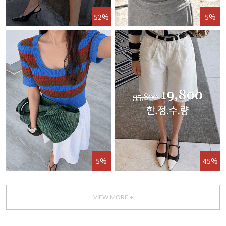
52%
5%
5%
45%
VIEW MORE +