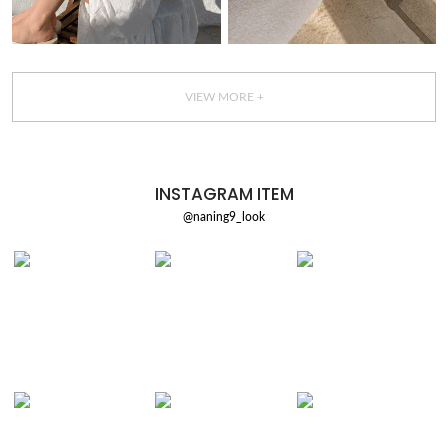
VIEW MORE +
INSTAGRAM ITEM
@naning9_look