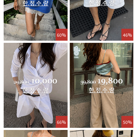
60%
46%
66%
50%