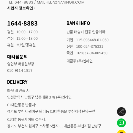
TEL 1644-8883 / MAIL HELP@NANING9.COM
사업자 정보확인
1644-8883
BANK INFO
평일
10:00 - 17:00
반품 배송비 전용 입금계좌
점심
12:00 - 13:00
기업
115-098448-01-050
휴일
토/일/공휴일
신한
100-024-375331
국민
165837-04-009450
대리점문의
예금주 (주)엔라인
영업부 박성일부장
010-9114-1917
DELIVERY
타 택배 반품 시:
인천광역시 남동구 남동대로 378 (주)엔라인
CJ대한통운 반품시:
경기도 부천시 원미구 원미동 CJ대한통운 부천지점 난닝구앞
CJ대한통운사이트 접수시:
경기도 부천시 원미구 소사동 5번지 CJ대한통운 부천지점 난닝구