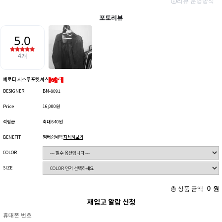
예로타 시스루포켓셔츠
DESIGNER
BN-8091
Price
16,000원
적립금
최대 640원
BENEFIT
멤버쉽혜택
자세히보기
COLOR
SIZE
총 상품 금액
0
원
재입고 알람 신청
휴대폰 번호