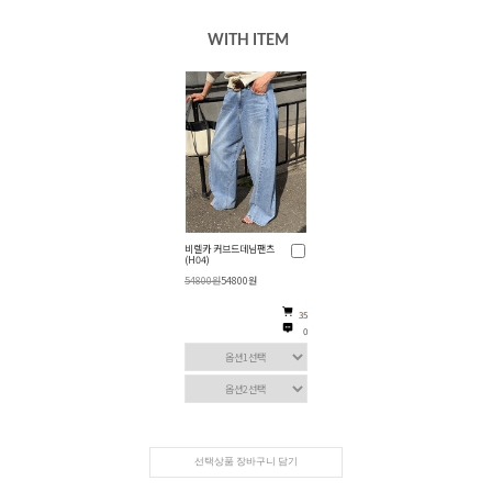
WITH ITEM
비렐카 커브드데님팬츠
(H04)
54800원
54800원
35
0
선택상품 장바구니 담기