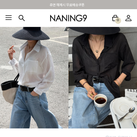
BEST 포토리뷰 - 매주 2명추첨 3만원쿠폰
0
BEST100🤍
NEW5%
베스트재진행
썸머여행룩
아울렛
하객&모임룩