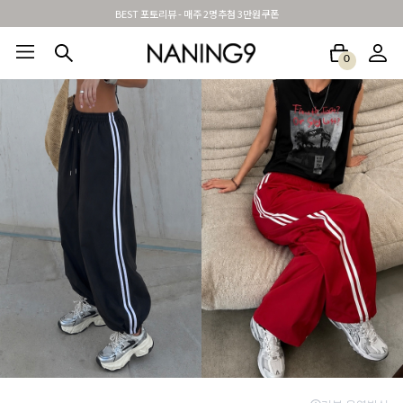
BEST 포토리뷰 - 매주 2명추첨 3만원쿠폰
0
BEST100🤍
NEW5%
베스트재진행
썸머여행룩
아울렛
하객&모임룩