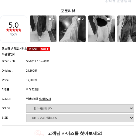
엘노라 밴딩조거팬츠
특별할인가!!
DESIGNER
SS-8012 / BN-8091
Original
29,800원
Price
17,800원
적립금
최대 712원
BENEFIT
멤버쉽혜택
자세히보기
COLOR
SIZE