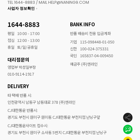
TEL 1644-8883 / MAIL HELP@NANING9.COM
사업자 정보확인
1644-8883
BANK INFO
평일
10:00 - 17:00
반품 배송비 전용 입금계좌
점심
12:00 - 13:00
기업
115-098448-01-050
휴일
토/일/공휴일
신한
100-024-375331
국민
165837-04-009450
대리점문의
예금주 (주)엔라인
영업부 박성일부장
010-9114-1917
DELIVERY
타 택배 반품 시:
인천광역시 남동구 남동대로 378 (주)엔라인
CJ대한통운 반품시:
경기도 부천시 원미구 원미동 CJ대한통운 부천지점 난닝구앞
CJ대한통운사이트 접수시:
경기도 부천시 원미구 소사동 5번지 CJ대한통운 부천지점 난닝구