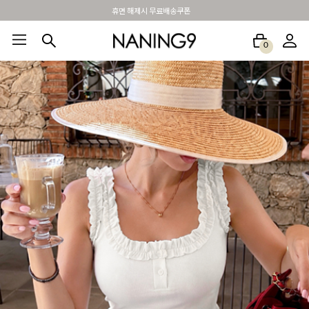
BEST 포토리뷰 - 매주 2명추첨 3만원쿠폰
0
BEST100🤍
NEW5%
베스트재진행
썸머여행룩
아울렛
하객&모임룩