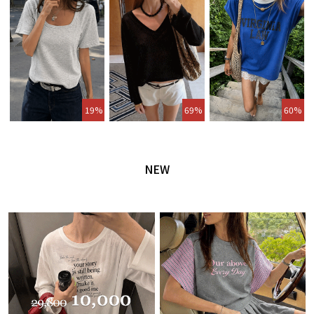
19%
69%
60%
NEW