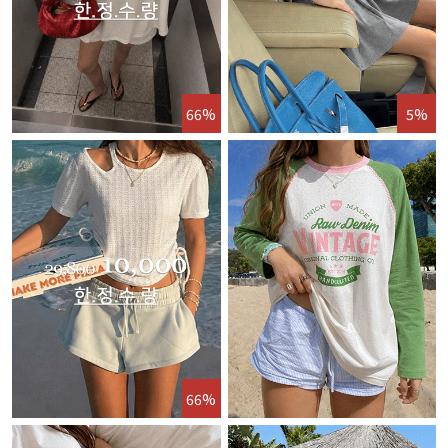
66%
5%
66%