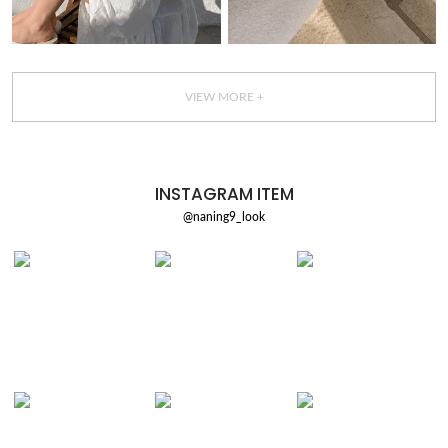
VIEW MORE +
INSTAGRAM ITEM
@naning9_look