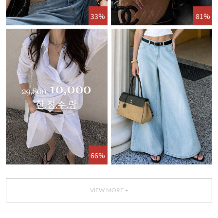
33%
81%
66%
VIEW MORE +