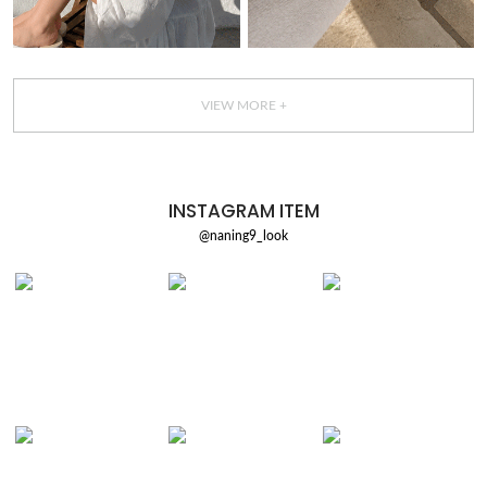
VIEW MORE +
INSTAGRAM ITEM
@naning9_look