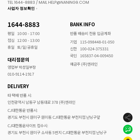
TEL 1644-8883 / MAIL HELP@NANING9.COM
사업자 정보확인
1644-8883
BANK INFO
평일
10:00 - 17:00
반품 배송비 전용 입금계좌
점심
12:00 - 13:00
기업
115-098448-01-050
휴일
토/일/공휴일
신한
100-024-375331
국민
165837-04-009450
대리점문의
예금주 (주)엔라인
영업부 박성일부장
010-9114-1917
DELIVERY
타 택배 반품 시:
인천광역시 남동구 남동대로 378 (주)엔라인
CJ대한통운 반품시:
경기도 부천시 원미구 원미동 CJ대한통운 부천지점 난닝구앞
CJ대한통운사이트 접수시:
경기도 부천시 원미구 소사동 5번지 CJ대한통운 부천지점 난닝구