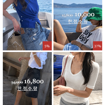
5%
37%