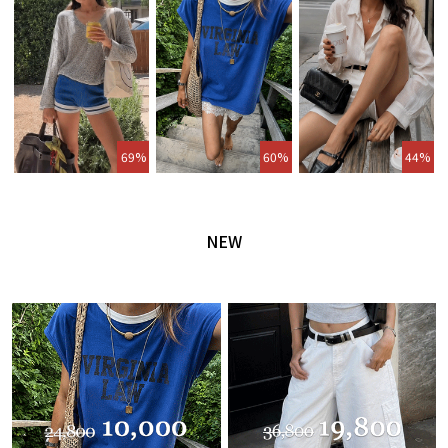
69%
60%
44%
NEW