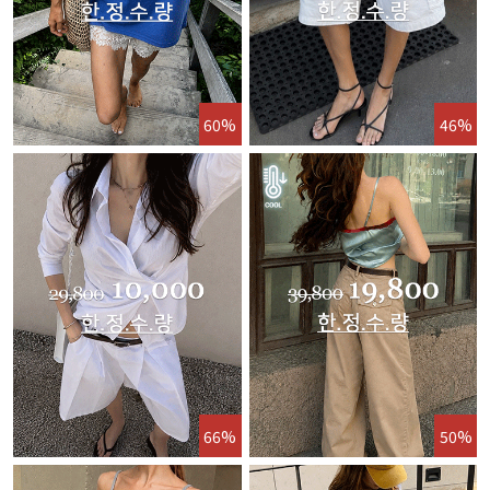
60%
46%
66%
50%