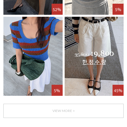
52%
5%
5%
45%
VIEW MORE +