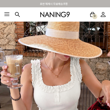
BEST 포토리뷰 - 매주 2명추첨 3만원쿠폰
0
BEST100🤍
NEW5%
베스트재진행
썸머여행룩
아울렛
하객&모임룩