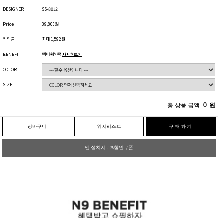
DESIGNER
SS-8012
Price
39,800원
적립금
최대 1,592원
BENEFIT
멤버쉽혜택
자세히보기
COLOR
SIZE
총 상품 금액
0
원
장바구니
위시리스트
구매하기
앱 설치시 5%할인쿠폰