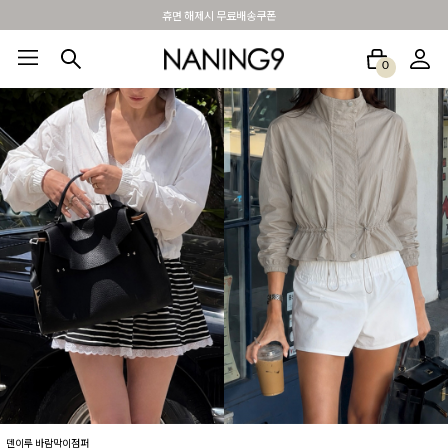
BEST 포토리뷰 - 매주 2명추첨 3만원쿠폰
0
BEST100🤍
NEW5%
베스트재진행
썸머여행룩
아울렛
하객&모임룩
덴이루 바람막이점퍼