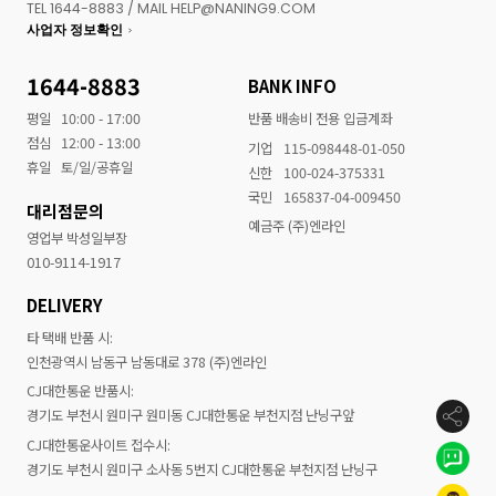
TEL 1644-8883 / MAIL HELP@NANING9.COM
사업자 정보확인
1644-8883
BANK INFO
평일
10:00 - 17:00
반품 배송비 전용 입금계좌
점심
12:00 - 13:00
기업
115-098448-01-050
휴일
토/일/공휴일
신한
100-024-375331
국민
165837-04-009450
대리점문의
예금주 (주)엔라인
영업부 박성일부장
010-9114-1917
DELIVERY
타 택배 반품 시:
인천광역시 남동구 남동대로 378 (주)엔라인
CJ대한통운 반품시:
경기도 부천시 원미구 원미동 CJ대한통운 부천지점 난닝구앞
CJ대한통운사이트 접수시:
경기도 부천시 원미구 소사동 5번지 CJ대한통운 부천지점 난닝구