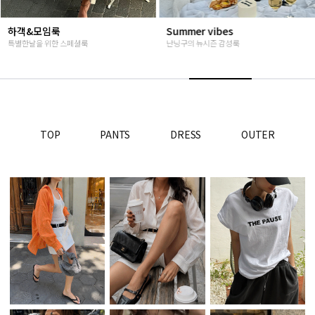
객&모임룩
Summer vibes
별한날을 위한 스페셜룩
난닝구의 뉴시즌 감성룩
고
TOP
PANTS
DRESS
OUTER