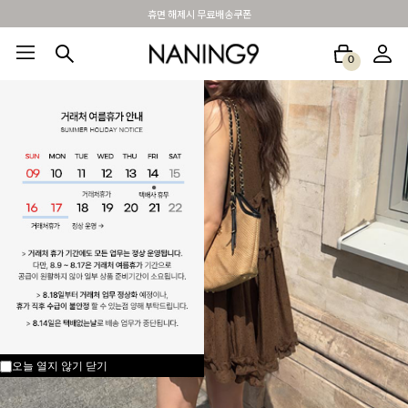
BEST 포토리뷰 - 매주 2명추첨 3만원쿠폰
0
BEST100🤍
NEW5%
베스트재진행
썸머여행룩
아울렛
하객&모임룩
오늘 열지 않기
닫기