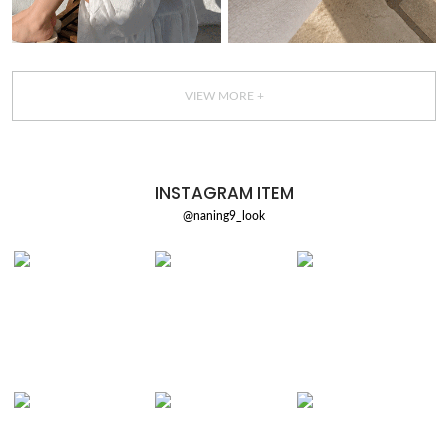
VIEW MORE +
INSTAGRAM ITEM
@naning9_look