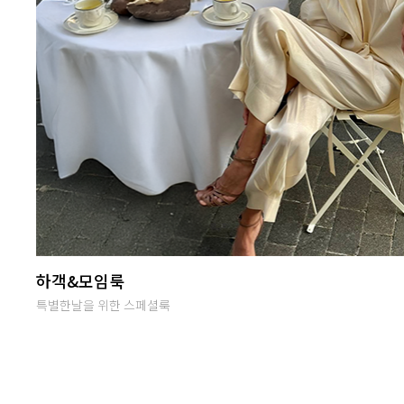
난닝구 라이브방송
단골맺고 득템하세요