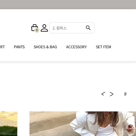
3. 반바지
0
25%
IRT
PANTS
SHOES & BAG
ACCESSORY
SET ITEM
여름철 필수 데일리 셔츠
#자외선차단 #냉방병예방