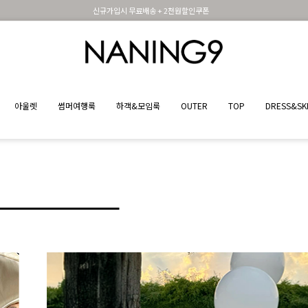
휴면 해제시 무료배송쿠폰
아울렛
썸머여행룩
하객&모임룩
OUTER
TOP
DRESS&SK