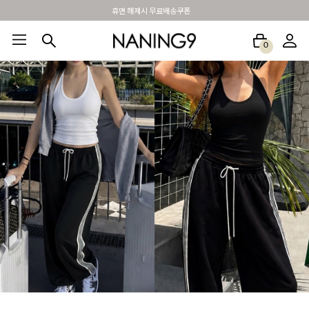
BEST 포토리뷰 - 매주 2명추첨 3만원쿠폰
0
BEST100🤍
NEW5%
베스트재진행
썸머여행룩
아울렛
하객&모임룩