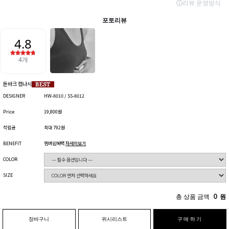
돈바크 캡나시
DESIGNER
HW-8010 / SS-8012
Price
19,800원
적립금
최대 792원
BENEFIT
멤버쉽혜택
자세히보기
COLOR
SIZE
총 상품 금액
0
원
장바구니
위시리스트
구매하기