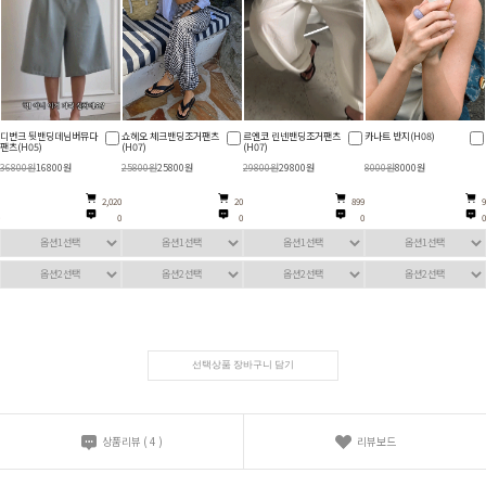
디번크 뒷밴딩데님버뮤다
쇼헤오 체크밴딩조거팬츠
르엔코 린넨밴딩조거팬츠
카나트 반지(H08)
팬츠(H05)
(H07)
(H07)
36800원
16800원
25800원
25800원
29800원
29800원
8000원
8000원
2,020
20
899
9
0
0
0
0
선택상품 장바구니 담기
상품리뷰
(
4
)
리뷰보드