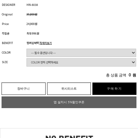
DESIGNER
HN-8038
Original
39,800원
Price
24,900원
적립금
최대 996원
BENEFIT
멤버쉽혜택
자세히보기
COLOR
SIZE
총 상품 금액
0
원
장바구니
위시리스트
구매하기
앱 설치시 5%할인쿠폰