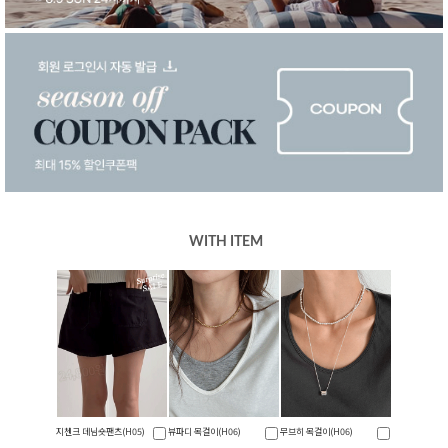
WITH ITEM
지첸크 데님숏팬츠(H05)
뷰파디 목걸이(H06)
무브히 목걸이(H06)