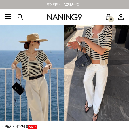
BEST 포토리뷰 - 매주 2명추첨 3만원쿠폰
0
BEST100🤍
NEW5%
베스트재진행
썸머여행룩
아울렛
하객&모임룩
커덴브 나시가디건세트