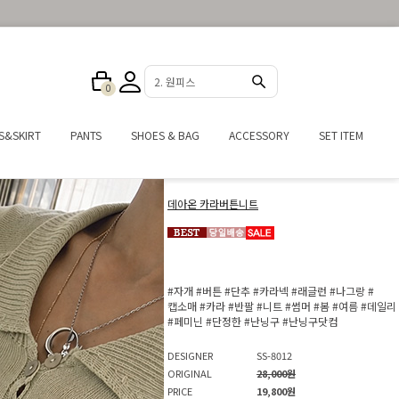
3. 반바지
0
S&SKIRT
PANTS
SHOES & BAG
ACCESSORY
SET ITEM
데아온 카라버튼니트
#자개
#버튼
#단추
#카라넥
#래글런
#나그랑
#
캡소매
#카라
#반팔
#니트
#썸머
#봄
#여름
#데일리
#페미닌
#단정한
#난닝구
#난닝구닷컴
DESIGNER
SS-8012
ORIGINAL
28,000원
PRICE
19,800원