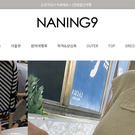
휴면 해제시 무료배송쿠폰
송
아울렛
썸머여행룩
하객&모임룩
OUTER
TOP
DRES