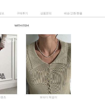
정보
구매후기
상품문의
배송/교환/환불
WITH ITEM
숏팬츠
뷰파디 목걸이