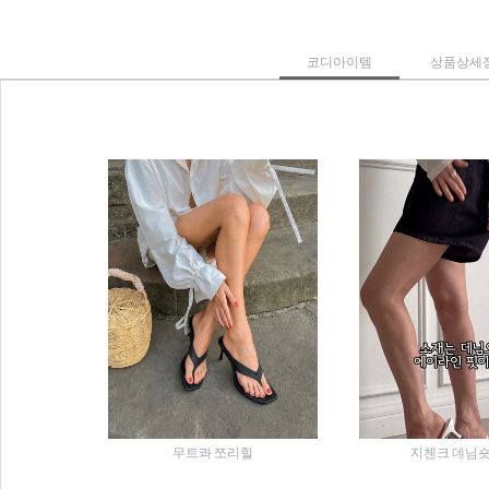
코디아이템
상품상세
무트콰 쪼리힐
지첸크 데님