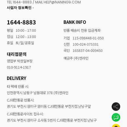
TEL 1644-8883 / MAIL HELP@NANING9.COM
사업자 정보확인
1644-8883
BANK INFO
평일
10:00 - 17:00
반품 배송비 전용 입금계좌
점심
12:00 - 13:00
기업
115-098448-01-050
휴일
토/일/공휴일
신한
100-024-375331
국민
165837-04-009450
대리점문의
예금주 (주)엔라인
영업부 박성일부장
010-9114-1917
DELIVERY
타 택배 반품 시:
인천광역시 남동구 남동대로 378 (주)엔라인
CJ대한통운 반품시:
경기도 부천시 원미구 원미동 CJ대한통운 부천지점 난닝구앞
CJ대한통운사이트 접수시:
경기도 부천시 원미구 소사동 5번지 CJ대한통운 부천지점 난닝구