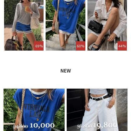
69%
60%
44%
NEW