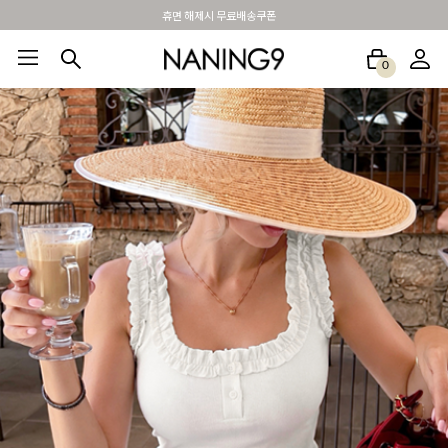
BEST 포토리뷰 - 매주 2명추첨 3만원쿠폰
0
BEST100🤍
NEW5%
베스트재진행
썸머여행룩
아울렛
하객&모임룩