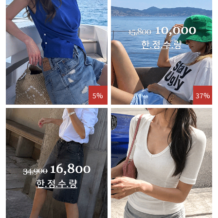
5%
37%