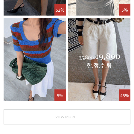
52%
5%
5%
45%
VIEW MORE +