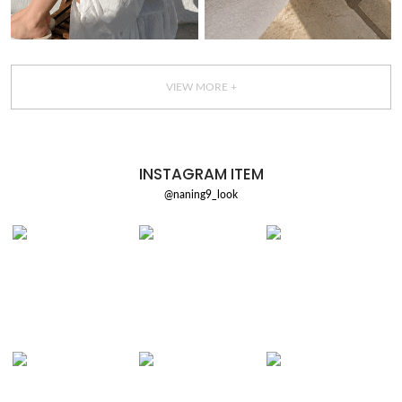
VIEW MORE +
INSTAGRAM ITEM
@naning9_look