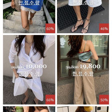
60%
46%
66%
50%