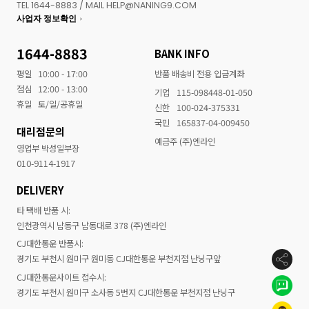
TEL 1644-8883 / MAIL HELP@NANING9.COM
사업자 정보확인
1644-8883
BANK INFO
평일
10:00 - 17:00
반품 배송비 전용 입금계좌
점심
12:00 - 13:00
기업
115-098448-01-050
휴일
토/일/공휴일
신한
100-024-375331
국민
165837-04-009450
대리점문의
예금주 (주)엔라인
영업부 박성일부장
010-9114-1917
DELIVERY
타 택배 반품 시:
인천광역시 남동구 남동대로 378 (주)엔라인
CJ대한통운 반품시:
경기도 부천시 원미구 원미동 CJ대한통운 부천지점 난닝구앞
CJ대한통운사이트 접수시:
경기도 부천시 원미구 소사동 5번지 CJ대한통운 부천지점 난닝구