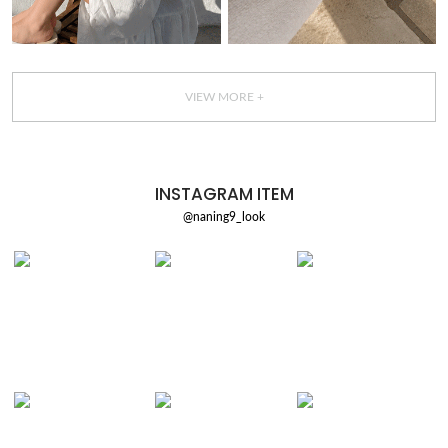
VIEW MORE +
INSTAGRAM ITEM
@naning9_look