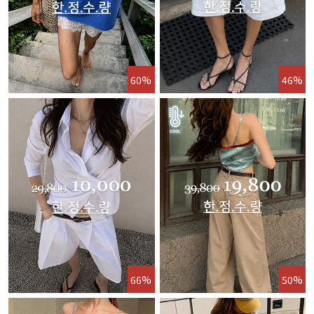
60%
46%
66%
50%