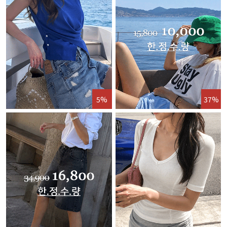
5%
37%