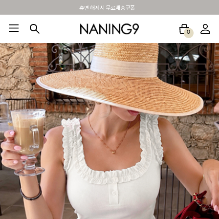
BEST 포토리뷰 - 매주 2명추첨 3만원쿠폰
0
BEST100🤍
NEW5%
베스트재진행
썸머여행룩
아울렛
하객&모임룩