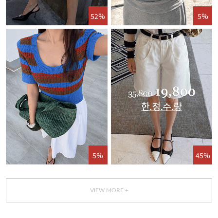
52%
5%
5%
45%
VIEW MORE +