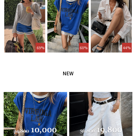
69%
60%
44%
NEW