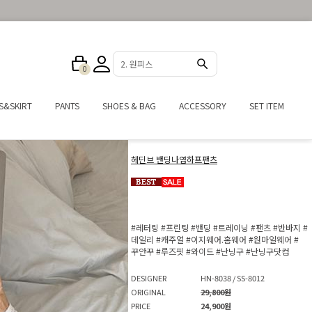
2. 원피스
0
S&SKIRT
PANTS
SHOES & BAG
ACCESSORY
SET ITEM
헤딘브 밴딩나염하프팬츠
#레터링
#프린팅
#밴딩
#트레이닝
#팬츠
#반바지
#
데일리
#캐주얼
#이지웨어.홈웨어
#원마일웨어
#
꾸안꾸
#루즈핏
#와이드
#난닝구
#난닝구닷컴
DESIGNER
HN-8038 / SS-8012
ORIGINAL
29,800원
PRICE
24,900원