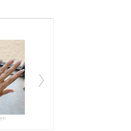
Next
타크 반지