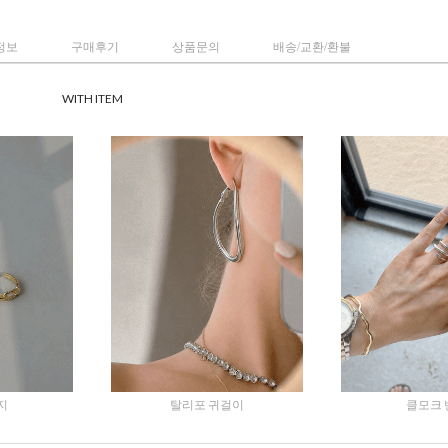
정보
구매후기
상품문의
배송/교환/환불
WITH ITEM
프크롭반팔티
뮤어트 목걸이
사