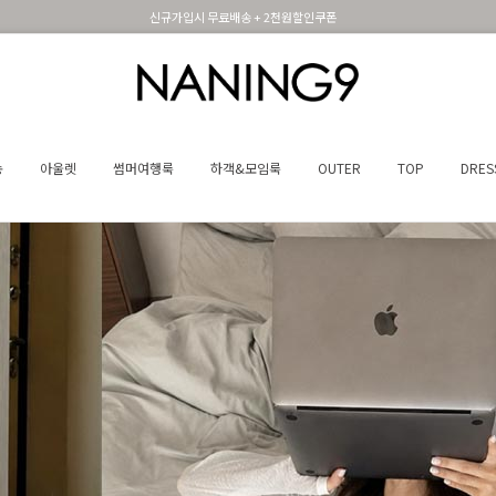
신규가입시 무료배송 + 2천원할인쿠폰
휴면 해제시 무료배송쿠폰
송
아울렛
썸머여행룩
하객&모임룩
OUTER
TOP
DRES