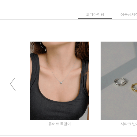
코디아이템
상품상세
Previous
반지
제코븐 레이어드가디건
부디코 컷오