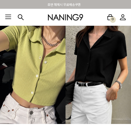
BEST 포토리뷰 - 매주 2명추첨 3만원쿠폰
0
BEST100🤍
NEW5%
베스트재진행
썸머여행룩
아울렛
하객&모임룩