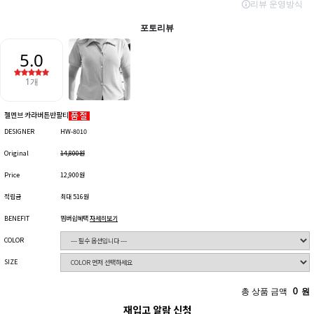
젤멘브 카라버튼반팔티
DESIGNER
HW-8010
Original
14,800원
Price
12,900원
적립금
최대 516원
BENEFIT
멤버쉽혜택
자세히보기
COLOR
SIZE
총 상품 금액
0
원
재입고 알람 신청