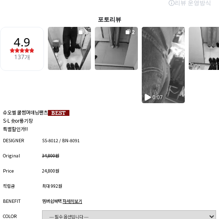
슈오벨 쿨썸머데님팬츠
S-L 숏or롱기장
특별할인가!!
DESIGNER
SS-8012 / BN-8091
Original
34,800원
Price
24,800원
적립금
최대 992원
BENEFIT
멤버쉽혜택
자세히보기
COLOR