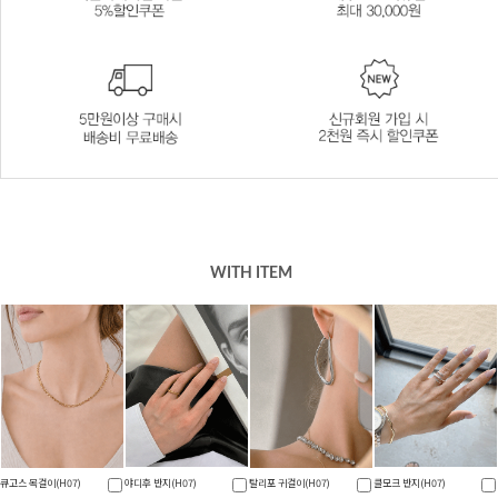
WITH ITEM
초시엔 카라버튼나시
보트델 버튼니트나시
뮤어트 목걸이(H07)
뮤호즈 숄더백(H06)
(H06)
(H06)