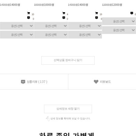
19800원
19800원
19800원
19800원
14000원
14000원
43800원
43800원
0
104
1,339
22
0
0
0
선택상품 장바구니 담기
상품리뷰
(
137
)
리뷰보드
상세정보 새창 열기
상세 정보를 확대해 보실 수 있습니다.