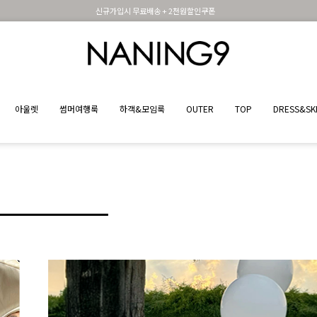
신규가입시 무료배송 + 2천원할인쿠폰
아울렛
썸머여행룩
하객&모임룩
OUTER
TOP
DRESS&SK