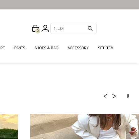
2. 원피스
0
IRT
PANTS
SHOES & BAG
ACCESSORY
SET ITEM