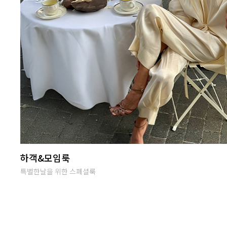
난닝구 라이브방송
단골맺고 득템하세요