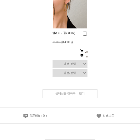
탈리포 귀걸이(H07)
14000원
14000원
20
0
선택상품 장바구니 담기
상품리뷰
(
0
)
리뷰보드