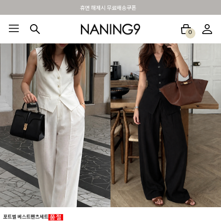
BEST 포토리뷰 - 매주 2명추첨 3만원쿠폰
0
BEST100🤍
NEW5%
베스트재진행
썸머여행룩
아울렛
하객&모임룩
포트벨 베스트팬츠세트