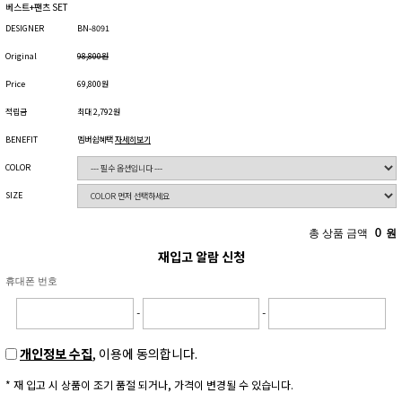
베스트+팬츠 SET
DESIGNER
BN-8091
Original
98,800원
Price
69,800원
적립금
최대 2,792원
BENEFIT
멤버쉽혜택
자세히보기
COLOR
SIZE
총 상품 금액
0
원
재입고 알람 신청
휴대폰 번호
-
-
개인정보 수집
, 이용에 동의합니다.
* 재 입고 시 상품이 조기 품절 되거나, 가격이 변경될 수 있습니다.