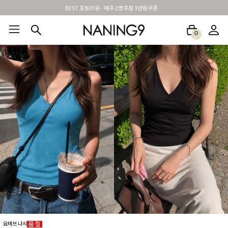
신규가입시 무료배송 + 2천원할인쿠폰
0
BEST100🤍
NEW5%
베스트재진행
썸머여행룩
아울렛
하객&모임룩
요테브 나시