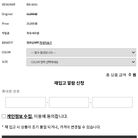
DESIGNER
BN-8091
Original
12,800원
Price
10,000원
적립금
최대 400원
BENEFIT
멤버쉽혜택
자세히보기
COLOR
SIZE
총 상품 금액
0
원
재입고 알람 신청
휴대폰 번호
-
-
개인정보 수집
, 이용에 동의합니다.
* 재 입고 시 상품이 조기 품절 되거나, 가격이 변경될 수 있습니다.