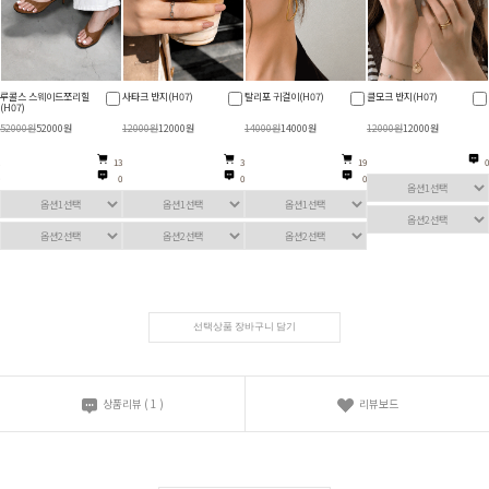
루콜스 스웨이드쪼리힐
사타크 반지(H07)
탈리포 귀걸이(H07)
클모크 반지(H07)
(H07)
52000원
52000원
12000원
12000원
14000원
14000원
12000원
12000원
13
3
19
0
0
0
0
선택상품 장바구니 담기
상품리뷰
(
1
)
리뷰보드