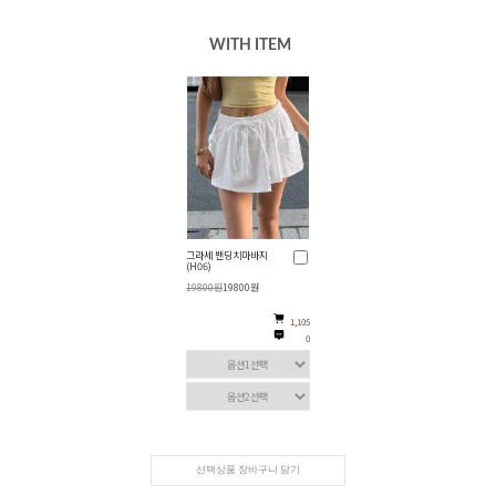
WITH ITEM
그라세 밴딩치마바지
(H06)
19800원
19800원
1,105
0
선택상품 장바구니 담기