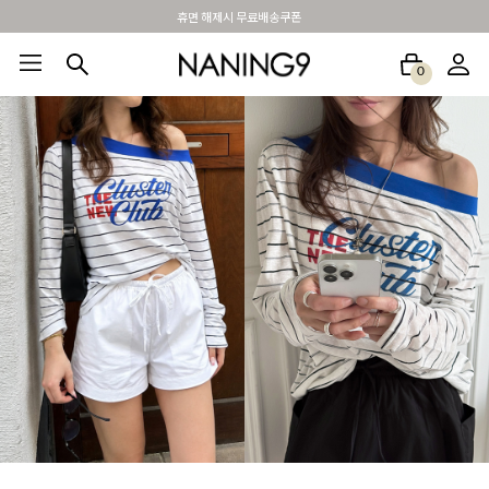
BEST 포토리뷰 - 매주 2명추첨 3만원쿠폰
0
BEST100🤍
NEW5%
베스트재진행
썸머여행룩
아울렛
하객&모임룩