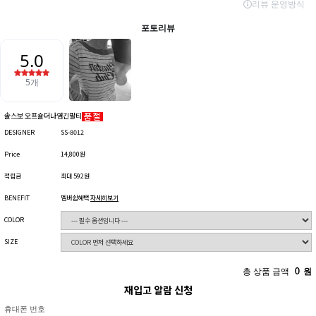
솔스보 오프숄더나염긴팔티
DESIGNER
SS-8012
Price
14,800원
적립금
최대 592원
BENEFIT
멤버쉽혜택
자세히보기
COLOR
SIZE
총 상품 금액
0
원
재입고 알람 신청
휴대폰 번호