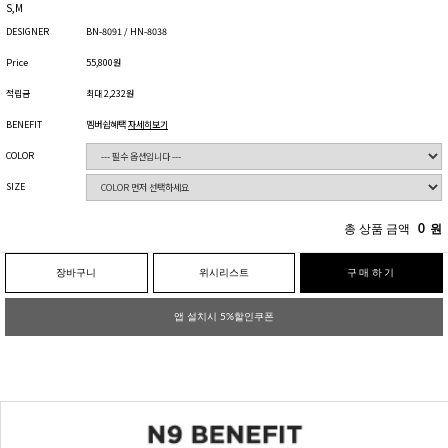
S,M
DESIGNER
BN-8091 / HN-8038
Price
55,800원
적립금
최대 2,232원
BENEFIT
멤버쉽혜택
자세히보기
COLOR
SIZE
총 상품 금액
0
원
장바구니
위시리스트
구매하기
앱 설치시 5%할인쿠폰