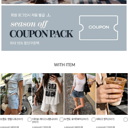
WITH ITEM
브첸도 반팔니트(H07)
이피보 레이스나염나시티
누먼도 유넥5부티(H07)
사타크 반지(H07)
(H07)
19800원
14800원
12800원
12800원
14800원
14800원
12000원
12000원