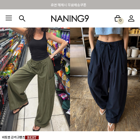
BEST 포토리뷰 - 매주 2명추첨 3만원쿠폰
0
BEST100🤍
NEW5%
베스트재진행
썸머여행룩
아울렛
하객&모임룩
바토벤 끈카고팬츠