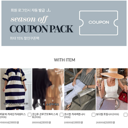
WITH ITEM
터로베 카라단가라원피스
조딘후 끈루즈핏투피스세
초시엔 카라버튼나시
보다멜 프릴나시(H06)
(H06)
트(H06)
(H06)
49800원
29800원
38000원
28000원
19800원
19800원
26800원
26800원