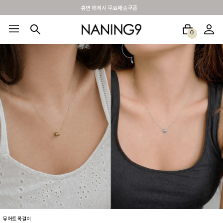
BEST 포토리뷰 - 매주 2명추첨 3만원쿠폰
0
BEST100🤍
NEW5%
베스트재진행
썸머여행룩
아울렛
하객&모임룩
뮤어트 목걸이