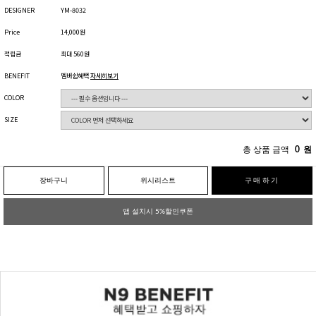
DESIGNER
YM-8032
Price
14,000원
적립금
최대 560원
BENEFIT
멤버쉽혜택
자세히보기
COLOR
SIZE
총 상품 금액
0
원
장바구니
위시리스트
구매하기
앱 설치시 5%할인쿠폰