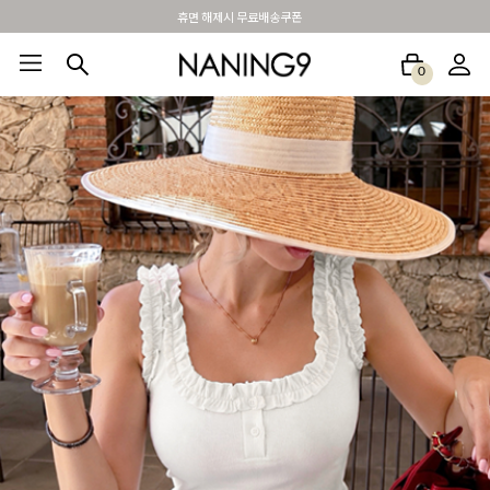
BEST 포토리뷰 - 매주 2명추첨 3만원쿠폰
0
BEST100🤍
NEW5%
베스트재진행
썸머여행룩
아울렛
하객&모임룩