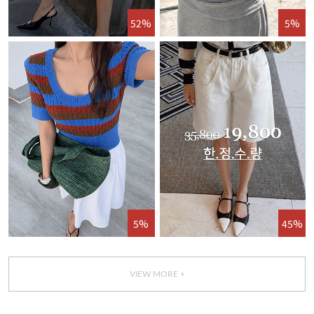
52%
5%
5%
45%
VIEW MORE +