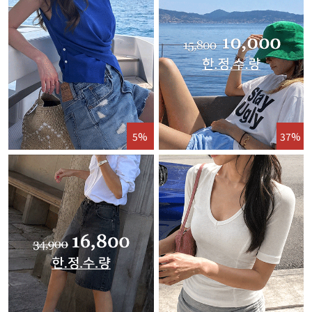
5%
37%