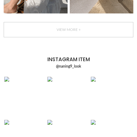
VIEW MORE +
INSTAGRAM ITEM
@naning9_look