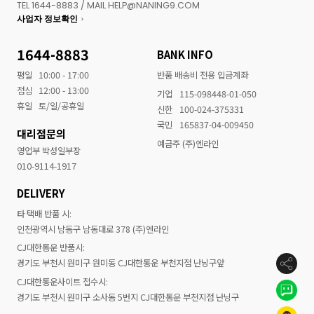
TEL 1644-8883 / MAIL HELP@NANING9.COM
사업자 정보확인
1644-8883
BANK INFO
평일
10:00 - 17:00
반품 배송비 전용 입금계좌
점심
12:00 - 13:00
기업
115-098448-01-050
휴일
토/일/공휴일
신한
100-024-375331
국민
165837-04-009450
대리점문의
예금주 (주)엔라인
영업부 박성일부장
010-9114-1917
DELIVERY
타 택배 반품 시:
인천광역시 남동구 남동대로 378 (주)엔라인
CJ대한통운 반품시:
경기도 부천시 원미구 원미동 CJ대한통운 부천지점 난닝구앞
CJ대한통운사이트 접수시:
경기도 부천시 원미구 소사동 5번지 CJ대한통운 부천지점 난닝구