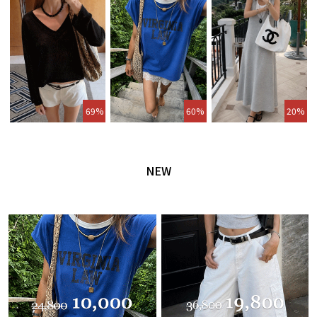
69%
60%
20%
NEW