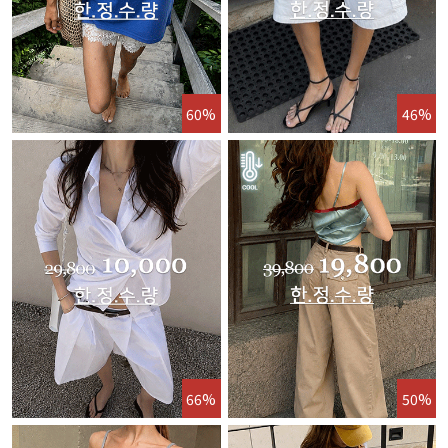
60%
46%
66%
50%