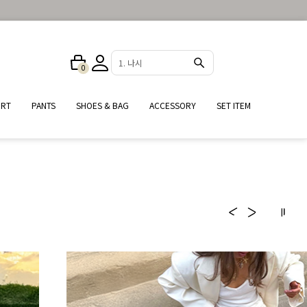
2. 원피스
0
IRT
PANTS
SHOES & BAG
ACCESSORY
SET ITEM