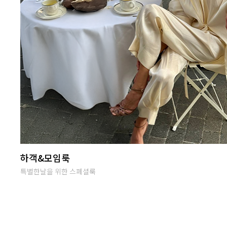
난닝구 라이브방송
단골맺고 득템하세요