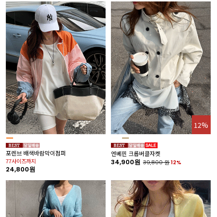
12%
포렌브 배색바람막이점퍼
엔베핀 크롭버클자켓
77사이즈까지
34,900원
39,800
원
12%
24,800원