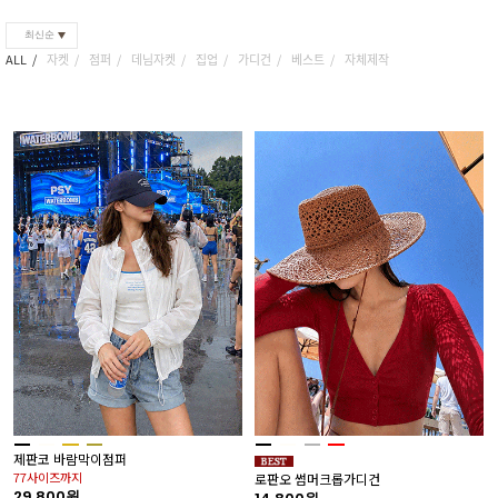
최신순
ALL
자켓
점퍼
데님자켓
집업
가디건
베스트
자체제작
제판코 바람막이점퍼
77사이즈까지
로판오 썸머크롭가디건
29,800원