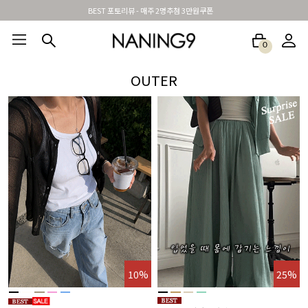
BEST 포토리뷰 - 매주 2명추첨 3만원쿠폰
0
BEST100🤍
NEW5%
베스트재진행
썸머여행룩
아울렛
하객&모임룩
OUTER
%
10%
25%