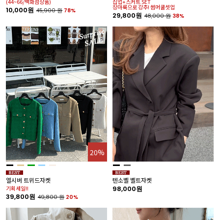
(44~66/백화점상품)
집업+스커트 SET
장마룩으로 강추! 썸머쿨셋업
10,000원
45,900
원
78%
29,800원
48,000
원
38%
20%
엘시버 트위드자켓
텐소벨 벨트자켓
기획세일!!
98,000원
39,800원
49,800
원
20%