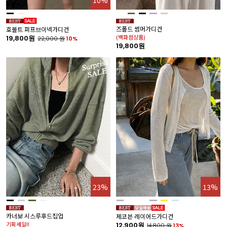
즈폴드 썸머가디건
호볼트 퍼프브이넥가디건
(백화점상품)
19,800원
22,000
원
10%
19,800원
23%
13%
카너보 시스루후드집업
제코븐 레이어드가디건
기획세일!!
12,900원
14,800
원
13%