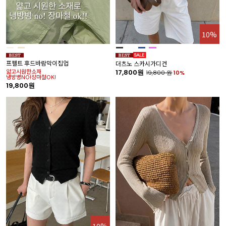
10%
프펠트 후드바람막이집업
더츠노 스카시가디건
얇고시원한소재
17,800원
19,800
원
10%
냉방병NO!장마철OK!
19,800원
10%