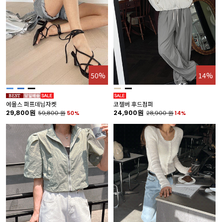
50%
14%
에몰스 퍼프데님자켓
코젤버 후드점퍼
29,800원
24,900원
59,800
원
50%
28,900
원
14%