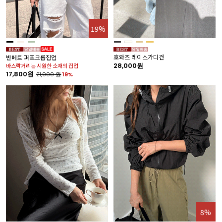
19%
호와즈 레이스가디건
반페트 퍼프크롭집업
28,000원
바스락거리는 시원한 소재의 집업
17,800원
21,900
원
19%
8%