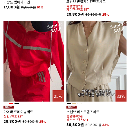
코완브 반팔가디건팬츠세트
프
리방드 썸머가디건
특별할인가!!
얇
17,800원
19,800
원
10%
가디건+팬츠 SET
냉
29,800원
1
39,800
원
25%
25%
33%
아이바 트레이닝세트
스펜브 베스트팬츠세트
호
집업+팬츠 SET
특별할인가!!
1
베스트+팬츠SET
29,800원
39,800
원
25%
39,800원
59,800
원
33%