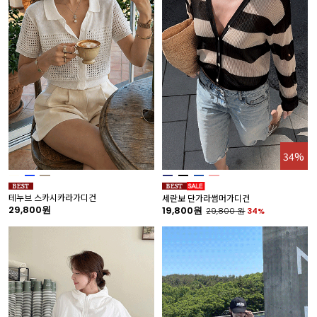
34%
테누브 스카시카라가디건
세란보 단가라썸머가디건
29,800원
19,800원
29,800
원
34%