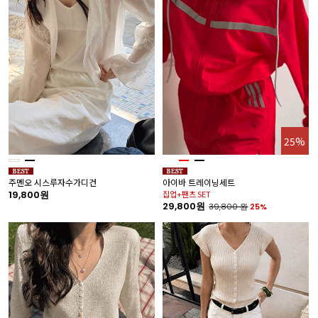
25%
주멘오 시스루자수가디건
아이바 트레이닝세트
19,800원
집업+팬츠 SET
29,800원
39,800
원
25%