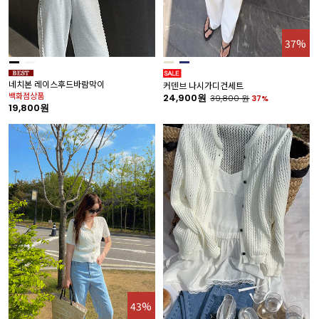
37%
네치본 레이스후드바람막이
커덴브 나시가디건세트
백화점상품
24,900원
39,800
원
37%
19,800원
43%