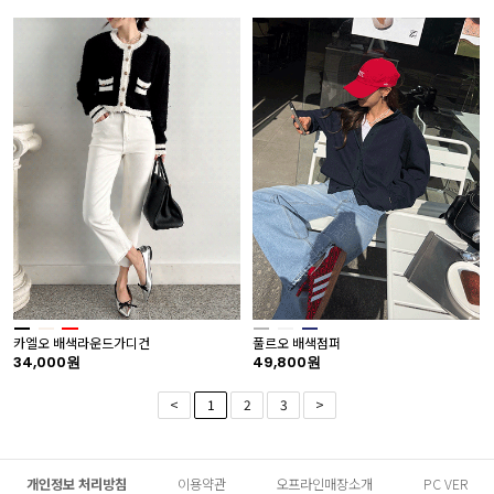
카엘오 배색라운드가디건
풀르오 배색점퍼
34,000원
49,800원
<
1
2
3
>
개인정보 처리방침
이용약관
오프라인매장소개
PC VER