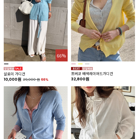
66%
프버코 배색레이어드가디건
살로미 가디건
32,800원
10,000원
29,000
원
66%