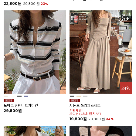
22,800원
29,800
원
23%
34%
노바트 린넨니트가디건
시논드 쓰리피스세트
29,800원
기획세일!!
가디건+나시+팬츠 SET
19,800원
29,800
원
34%