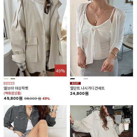
49%
델브아 야상자켓
엘단트 나시가디건세트
(백화점상품)
24,800원
49,800원
98,000
원
49%