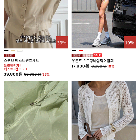
33%
10%
스펜브 베스트팬츠세트
우돈프 스트링바람막이점퍼
특별할인가!!
17,800원
19,800
원
10%
베스트+팬츠SET
39,800원
59,800
원
33%