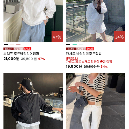
47%
34%
씨켈프 후드바람막이점퍼
캐시토 바람막이후드집업
21,000원
(FREE,L)
39,800
원
47%
가볍고 얇은 소재로 활동성 좋은 집업
19,800원
29,800
원
34%