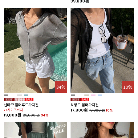
39,800원
34%
10%
센타모 썸머후드가디건
리방드 썸머가디건
77사이즈까지
17,800원
19,800
원
10%
19,800원
29,800
원
34%