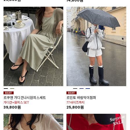
14,800원
르쿠젠 가디건나시원피스세트
르민토 바람막이점퍼
가디건+원피스 SET
77사이즈까지
39,800원
25,800원