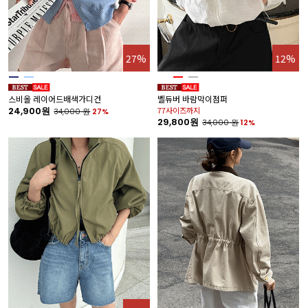
27%
12%
스비올 레이어드배색가디건
벨듀버 바람막이점퍼
24,900원
77사이즈까지
34,000
원
27%
29,800원
34,000
원
12%