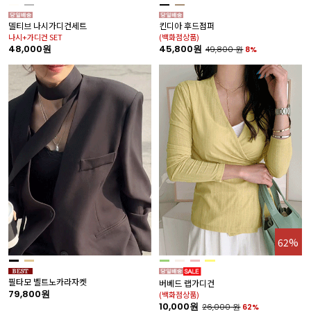
델티브 나시가디건세트
킨디아 후드점퍼
나시+가디건 SET
(백화점상품)
48,000원
45,800원
49,800
원
8%
62%
필타모 벨트노카라자켓
버베드 랩가디건
79,800원
(백화점상품)
10,000원
26,000
원
62%