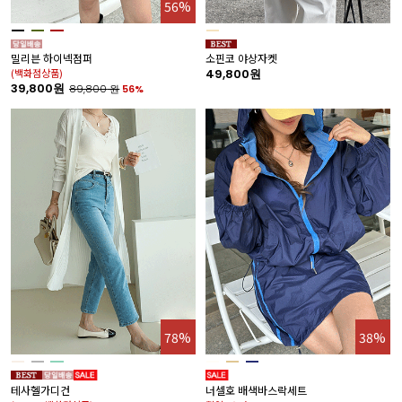
56%
밀리븐 하이넥점퍼
소핀코 야상자켓
(백화점상품)
49,800원
39,800원
89,800
원
56%
78%
38%
테사헬가디건
너셀호 배색바스락세트