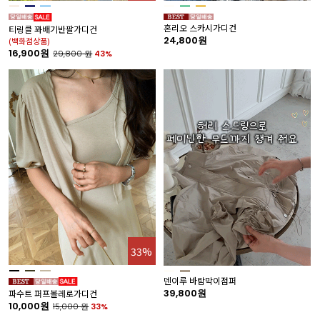
혼리오 스카시가디건
티링클 꽈배기반팔가디건
24,800원
(백화점상품)
16,900원
29,800
원
43%
33%
덴이루 바람막이점퍼
39,800원
파수트 퍼프볼레로가디건
10,000원
15,000
원
33%