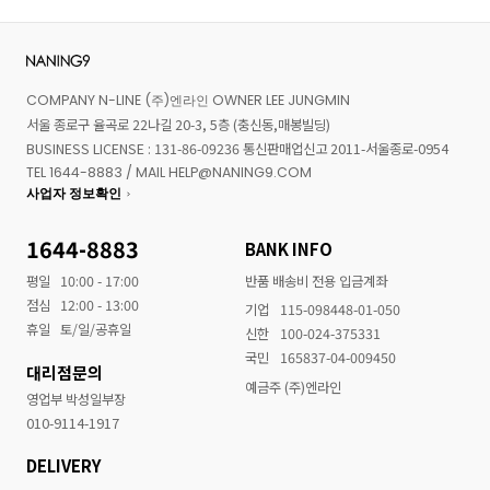
COMPANY N-LINE (주)엔라인 OWNER LEE JUNGMIN
서울 종로구 율곡로 22나길 20-3, 5층 (충신동,매봉빌딩)
BUSINESS LICENSE : 131-86-09236 통신판매업신고 2011-서울종로-0954
TEL 1644-8883 / MAIL HELP@NANING9.COM
사업자 정보확인
1644-8883
BANK INFO
평일
10:00 - 17:00
반품 배송비 전용 입금계좌
점심
12:00 - 13:00
기업
115-098448-01-050
휴일
토/일/공휴일
신한
100-024-375331
국민
165837-04-009450
대리점문의
예금주 (주)엔라인
영업부 박성일부장
010-9114-1917
DELIVERY