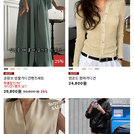
25%
코완브 반팔가디건팬츠세트
엔코드 썸머가디건
특별할인가!!
24,800원
가디건+팬츠 SET
29,800원
39,800
원
25%