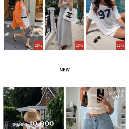
25%
20%
22%
NEW