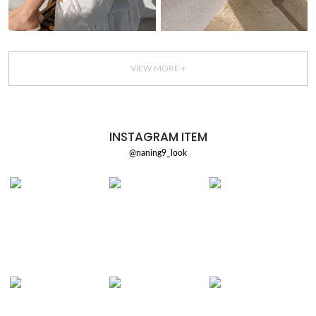
VIEW MORE +
INSTAGRAM ITEM
@naning9_look