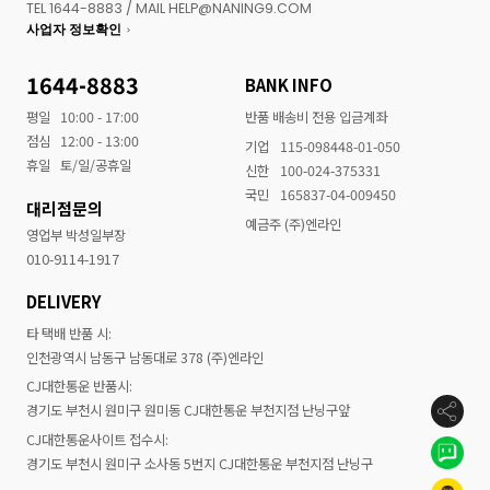
TEL 1644-8883 / MAIL HELP@NANING9.COM
사업자 정보확인
1644-8883
BANK INFO
평일
10:00 - 17:00
반품 배송비 전용 입금계좌
점심
12:00 - 13:00
기업
115-098448-01-050
휴일
토/일/공휴일
신한
100-024-375331
국민
165837-04-009450
대리점문의
예금주 (주)엔라인
영업부 박성일부장
010-9114-1917
DELIVERY
타 택배 반품 시:
인천광역시 남동구 남동대로 378 (주)엔라인
CJ대한통운 반품시:
경기도 부천시 원미구 원미동 CJ대한통운 부천지점 난닝구앞
CJ대한통운사이트 접수시:
경기도 부천시 원미구 소사동 5번지 CJ대한통운 부천지점 난닝구