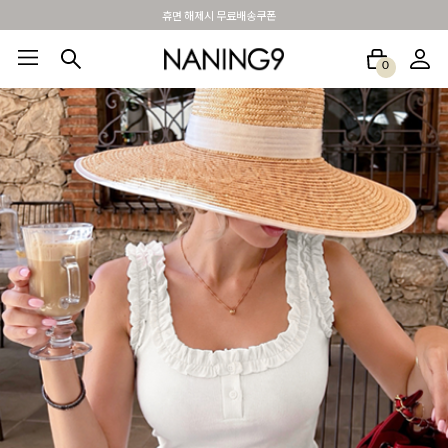
BEST 포토리뷰 - 매주 2명추첨 3만원쿠폰
0
BEST100🤍
NEW5%
베스트재진행
썸머여행룩
아울렛
하객&모임룩