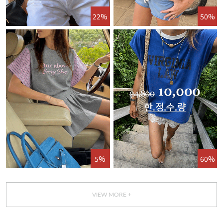
22%
50%
5%
60%
VIEW MORE +