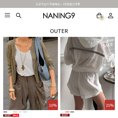
휴면 해제시 무료배송쿠폰
0
BEST100🤍
NEW5%
베스트재진행
썸머여행룩
아울렛
하객&모임룩
OUTER
10%
25%