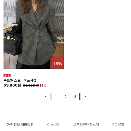
19%
수뜨벨 스트라이프자켓
69,800원
86,000
원
19%
<
1
2
3
>
개인정보 처리방침
이용약관
오프라인매장소개
PC VER