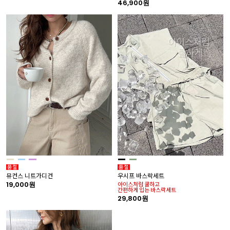
46,900원
뮤컨스 니트가디건
우시프 바스락세트
19,000원
아이스처럼 쿨하고
간편하게 입는 바스락세트
29,800원