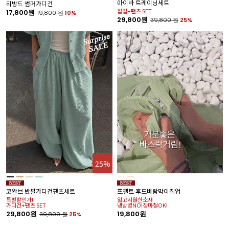
아이바 트레이닝세트
스
리방드 썸머가디건
집업+팬츠 SET
특
17,800원
19,800
원
10%
베
29,800원
39,800
원
25%
3
25%
%
코완브 반팔가디건팬츠세트
프펠트 후드바람막이집업
호
특별할인가!!
얇고시원한소재
가디건+팬츠 SET
냉방병NO!장마철OK!
1
29,800원
19,800원
39,800
원
25%