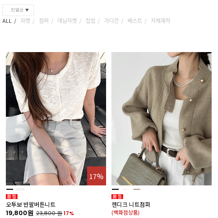
진열순
ALL
자켓
점퍼
데님자켓
집업
가디건
베스트
자체제작
17%
오투보 반팔버튼니트
젠디크 니트점퍼
19,800원
(백화점상품)
23,800
원
17%