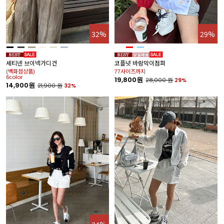
32%
29%
세티넨 브이넥가디건
코플넛 바람막이점퍼
(백화점상품)
77사이즈까지
6color
19,800원
28,000
원
29%
14,900원
21,900
원
32%