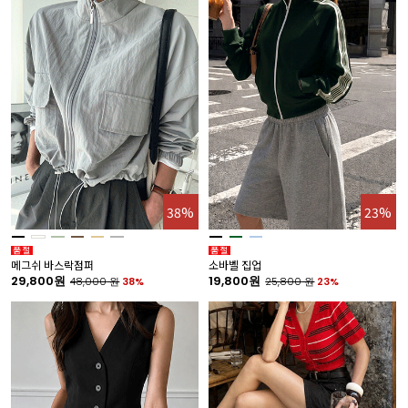
38%
23%
메그쉬 바스락점퍼
소바벨 집업
29,800원
19,800원
48,000
원
38%
25,800
원
23%