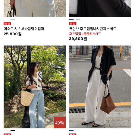
메소트 시스루바람막이점퍼
듀인브 후드집업나시원피스세트
25,800원
후드집업+롱원피스SET
39,800원
49%