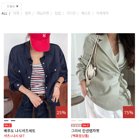
진열순
ALL
자켓
점퍼
데님자켓
집업
가디건
베스트
자체제작
25%
75%
베루도 나시셔츠세트
그리비 린넨랩자켓
셔츠+나시 SET
(백화점상품)