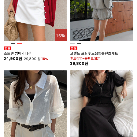
16%
조토벤 썸머가디건
코벨드 프릴후드집업숏팬츠세트
24,900원
후드집업+숏팬츠 SET
29,800
원
16%
39,800원