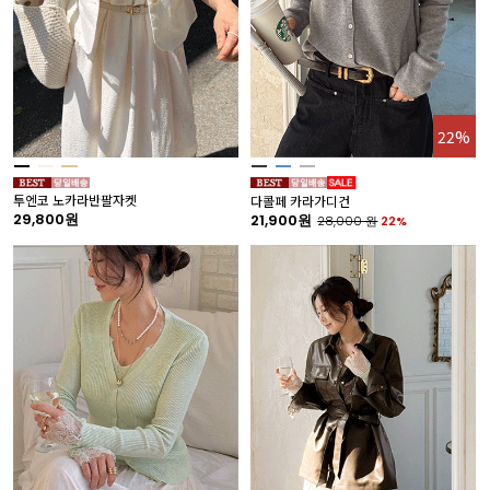
22%
투엔코 노카라반팔자켓
다콜페 카라가디건
29,800원
21,900원
28,000
원
22%