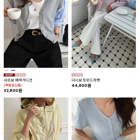
샤르보 배색가디건
더시보 트위드자켓
(백화점상품)
44,800원
32,800원