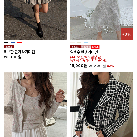
62%
리브한 단가라가디건
일렉수 린넨가디건
23,800원
(44~66반/백화점상품)
통기성이좋아걸치기좋아요!
15,000원
39,800
원
62%