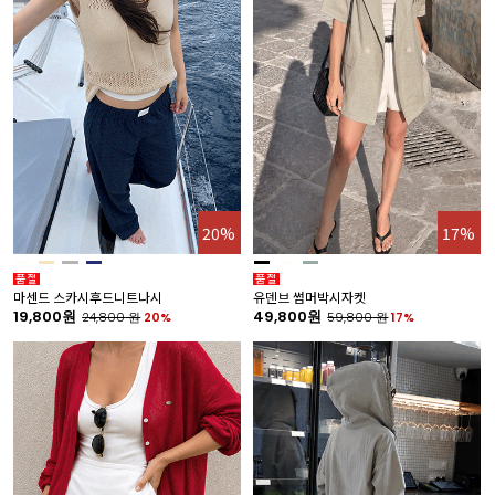
20%
17%
마센드 스카시후드니트나시
유덴브 썸머박시자켓
19,800원
49,800원
24,800
원
20%
59,800
원
17%