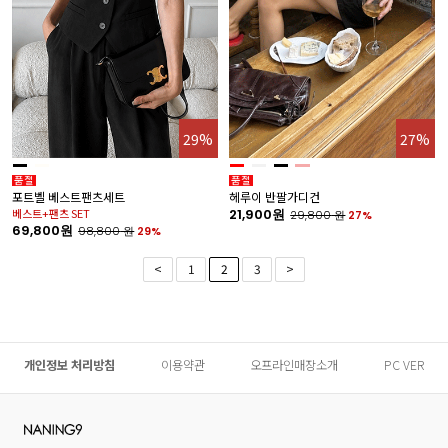
29%
27%
포트벨 베스트팬츠세트
헤루이 반팔가디건
베스트+팬츠 SET
21,900원
29,800
원
27%
69,800원
98,800
원
29%
<
1
2
3
>
개인정보 처리방침
이용약관
오프라인매장소개
PC VER