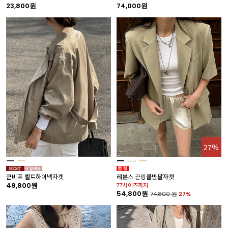
23,800원
74,000원
27%
쿤비프 벨트하이넥자켓
레븐스 끈링클반팔자켓
49,800원
77사이즈까지
54,800원
74,800
원
27%