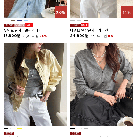
28%
11%
두인드 단가라반팔가디건
다델브 언발단가라가디건
17,800원
24,900원
24,800
원
28%
28,000
원
11%