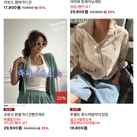
아이바 트레이닝세트
스
리방드 썸머가디건
집업+팬츠 SET
특
17,800원
19,800
원
10%
베
29,800원
39,800
원
25%
3
25%
%
코완브 반팔가디건팬츠세트
프펠트 후드바람막이집업
호
특별할인가!!
얇고시원한소재
가디건+팬츠 SET
냉방병NO!장마철OK!
1
29,800원
19,800원
39,800
원
25%