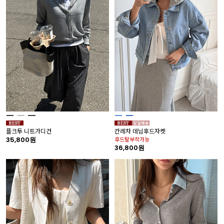
플크투 니트가디건
칸레차 데님후드자켓
35,800원
후드탈부착가능
36,800원