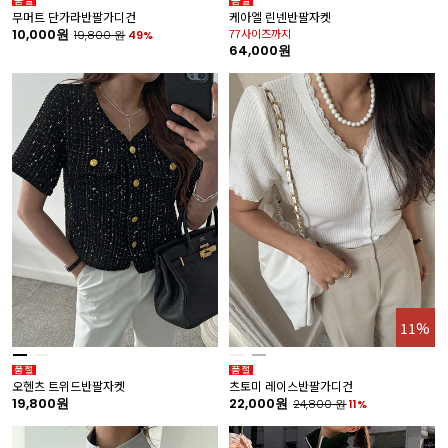
무머트 단가라반팔가디건
케아엘 린넨반팔자켓
10,000원
77사이즈까지
19,800
원
49%
64,000원
11%
오헨츠 트위드반팔자켓
츠토미 레이스반팔가디건
19,800원
22,000원
24,800
원
11%