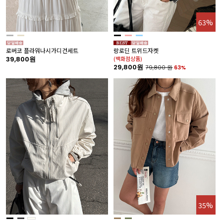
63%
로버코 플라워나시가디건세트
랑로딘 트위드자켓
39,800원
(백화점상품)
29,800원
79,800
원
63%
35%