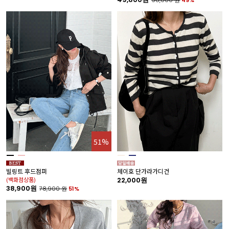
51%
빌링트 후드점퍼
체이호 단가라가디건
(백화점상품)
22,000원
38,900원
78,900
원
51%