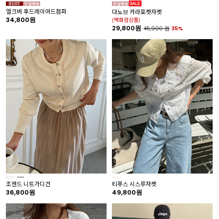
엘크버 후드레이어드점퍼
다노브 카라포켓자켓
34,800원
(백화점상품)
29,800원
45,900
원
35%
조젠드 니트가디건
티푸스 시스루자켓
36,800원
49,800원