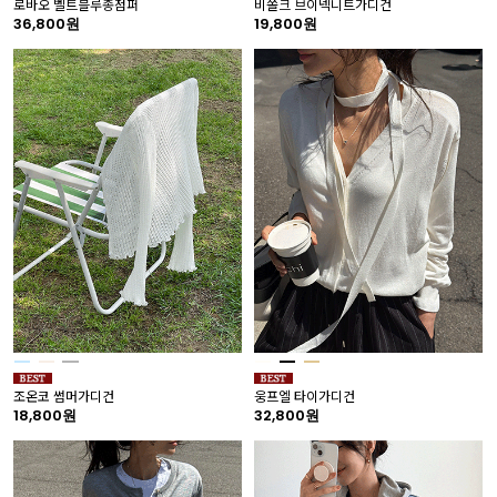
로바오 벨트블루종점퍼
비쏠크 브이넥니트가디건
36,800원
19,800원
조온코 썸머가디건
웅프엘 타이가디건
18,800원
32,800원