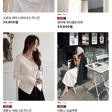
소반오 레이스레이어드가디건
24,800원
젠우베 레더벨트자켓
49,800원
레쥬브 셔링니트가디건
키텐스 싱글자켓