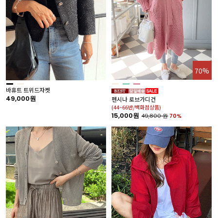
70%
바휴트 트위드자켓
49,000원
펜시나 로브가디건
(44~66반/백화점상품)
15,000원
49,800
원
70%