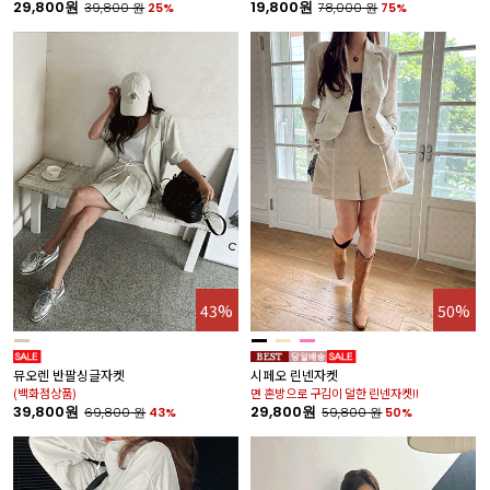
29,800원
19,800원
39,800
원
25%
78,000
원
75%
43%
50%
뮤오렌 반팔싱글자켓
시페오 린넨자켓
(백화점상품)
면 혼방으로 구김이 덜한 린넨자켓!!
39,800원
29,800원
69,800
원
43%
59,800
원
50%