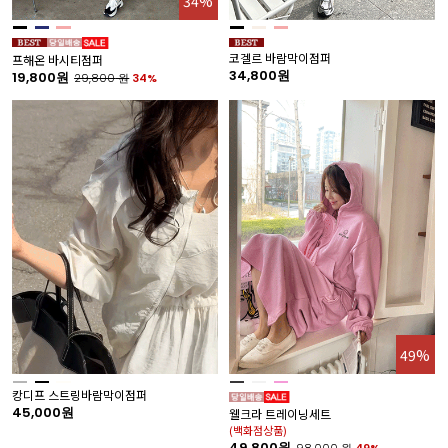
34%
코겔르 바람막이점퍼
프해온 바시티점퍼
34,800원
19,800원
29,800
원
34%
49%
캉디프 스트링바람막이점퍼
45,000원
웰크라 트레이닝세트
(백화점상품)
49,800원
98,000
원
49%