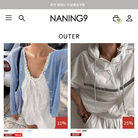
BEST 포토리뷰 - 매주 2명추첨 3만원쿠폰
0
BEST100🤍
NEW5%
베스트재진행
썸머여행룩
아울렛
하객&모임룩
OUTER
10%
25%