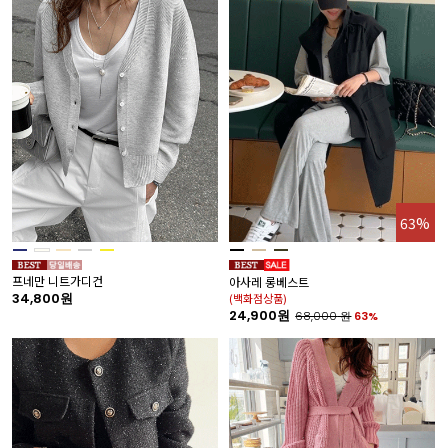
63%
프네만 니트가디건
아사레 롱베스트
34,800원
(백화점상품)
24,900원
68,000
원
63%