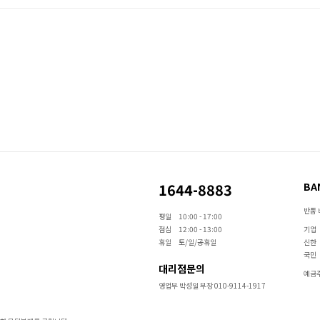
1644-8883
BA
반품 
평일
10:00 - 17:00
점심
12:00 - 13:00
기업
휴일
토/일/공휴일
신한
국민
대리점문의
예금주
영업부 박성일 부장 010-9114-1917