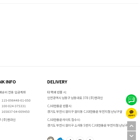
NK INFO
DELIVERY
배송비 전용 입금계좌
타 택배 반품 시:
인천광역시 남동구 남동대로 378 (주)엔라인
115-098448-01-050
100-024-375331
CJ대한통운 반품시:
165837-04-009450
경기도 부천시 원미구 원미동 CJ대한통운 부천지점 난닝구앞
 (주)엔라인
CJ대한통운사이트 접수시:
경기도 부천시 원미구 소사동 5번지 CJ대한통운 부천지점 난닝구