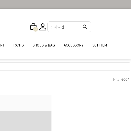
5. 가디건
0
IRT
PANTS
SHOES & BAG
ACCESSORY
SET ITEM
6004
Hits :