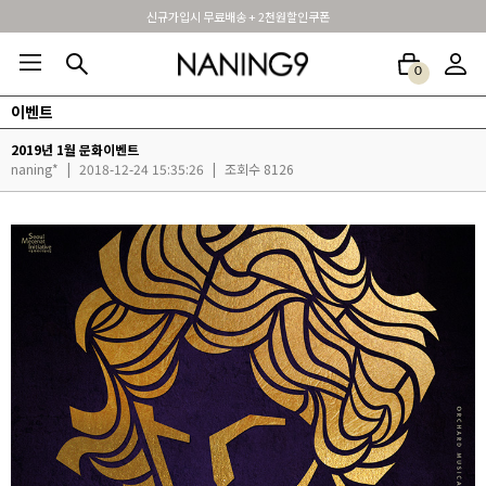
신규가입시 무료배송 + 2천원할인쿠폰
휴면 해제시 무료배송쿠폰
0
이벤트
BEST100🤍
NEW5%
베스트재진행
썸머여행룩
아울렛
하객&모임룩
2019년 1월 문화이벤트
naning*
|
2018-12-24 15:35:26
|
조회수 8126