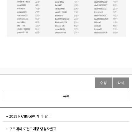
수정
삭제
목록
2019 NANING9에게 바.란.다
구즈데이 도전구매왕 당첨자발표