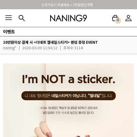
신규가입시 무료배송 + 2천원할인쿠폰
0
이벤트
BEST100🤍
NEW5%
베스트재진행
썸머여행룩
아울렛
하객&모임룩
10만원이상 결제 시 <더네프 젤네일스티커> 랜덤 증정 EVENT
naning*
|
2020-03-09 11:54:12
|
조회수 5114