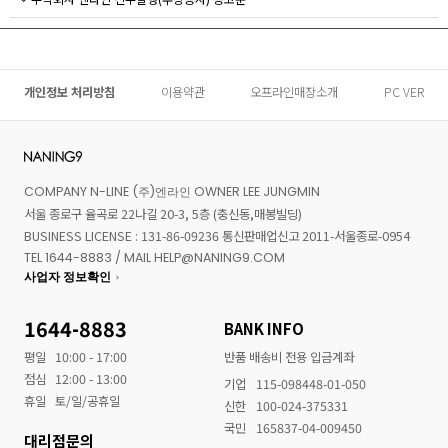
개인정보 처리방침
이용약관
오프라인매장소개
PC VER
COMPANY N-LINE (주)엔라인 OWNER LEE JUNGMIN
서울 종로구 율곡로 22나길 20-3, 5층 (충신동,매봉빌딩)
BUSINESS LICENSE : 131-86-09236 통신판매업신고 2011-서울종로-0954
TEL 1644-8883 / MAIL HELP@NANING9.COM
사업자 정보확인
1644-8883
BANK INFO
평일
10:00 - 17:00
반품 배송비 전용 입금계좌
점심
12:00 - 13:00
기업
115-098448-01-050
휴일
토/일/공휴일
신한
100-024-375331
국민
165837-04-009450
대리점문의