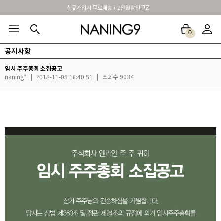
신규가입시 무료배송 + 2천원할인쿠폰
0
공지사항
BEST100🤍
NEW5%
베스트재진행
썸머여행룩
아울렛
하객&모임룩
임시 주주총회 소집공고
naning*
|
2018-11-05 16:40:51
|
조회수 9034