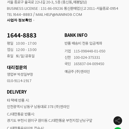
서울 종로구 율곡로 22나길 20-3, 5층 (충신동,매봉빌딩)
BUSINESS LICENSE : 131-86-09236 통신판매업신고 2011-서울종로-0954
TEL 1644-8883 / MAIL HELP@NANING9.COM
사업자 정보확인
1644-8883
BANK INFO
평일
10:00 - 17:00
반품 배송비 전용 입금계좌
점심
12:00 - 13:00
기업
115-098448-01-050
휴일
토/일/공휴일
신한
100-024-375331
국민
165837-04-009450
대리점문의
예금주 (주)엔라인
영업부 박성일부장
010-9114-1917
DELIVERY
타 택배 반품 시:
인천광역시 남동구 남동대로 378 (주)엔라인
CJ대한통운 반품시:
경기도 부천시 원미구 원미동 CJ대한통운 부천지점 난닝구앞
CJ대한통운사이트 접수시: