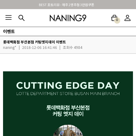
BEST 포토리뷰 - 매주 2명추첨 3만원쿠폰
0
이벤트
BEST100🤍
NEW5%
베스트재진행
썸머여행룩
아울렛
하객&모임룩
롯데백화점 부산본점 커팅엣지데이 이벤트
naning*
|
2018-12-06 16:41:46
|
조회수 4984