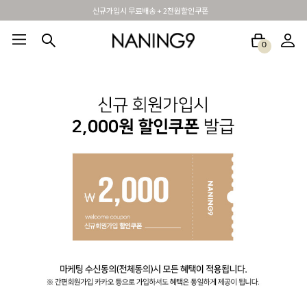
신규가입시 무료배송 + 2천원할인쿠폰
0
BEST100🤍
NEW5%
베스트재진행
썸머여행룩
아울렛
하객&모임룩