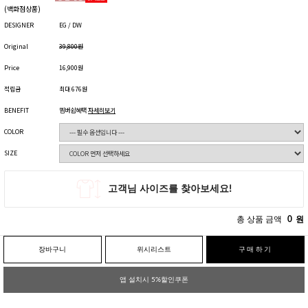
(백화점상품)
DESIGNER
EG / DW
Original
39,800원
Price
16,900원
적립금
최대 676원
BENEFIT
멤버쉽혜택
자세히보기
COLOR
SIZE
총 상품 금액
0
원
장바구니
위시리스트
구매하기
앱 설치시 5%할인쿠폰