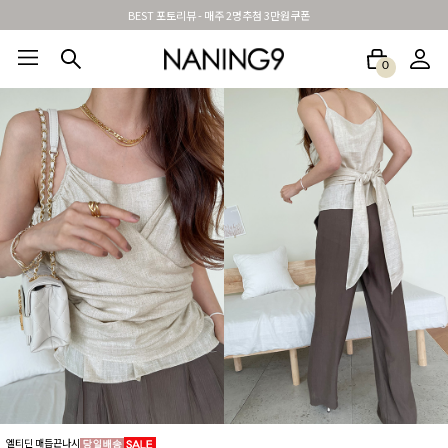
BEST 포토리뷰 - 매주 2명추첨 3만원쿠폰
0
BEST100🤍
NEW5%
베스트재진행
썸머여행룩
아울렛
하객&모임룩
엘티딘 매듭끈나시