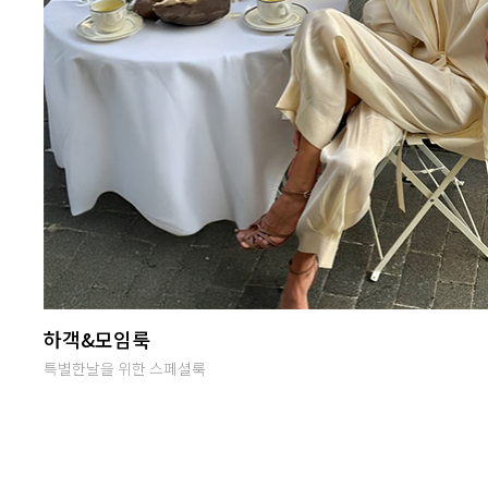
난닝구 라이브방송
단골맺고 득템하세요