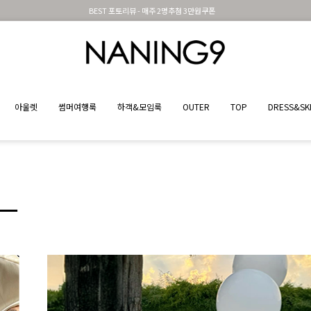
신규가입시 무료배송 + 2천원할인쿠폰
아울렛
썸머여행룩
하객&모임룩
OUTER
TOP
DRESS&SK