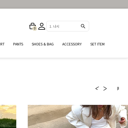
2. 원피스
0
IRT
PANTS
SHOES & BAG
ACCESSORY
SET ITEM