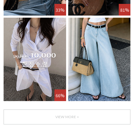
33%
81%
66%
VIEW MORE +