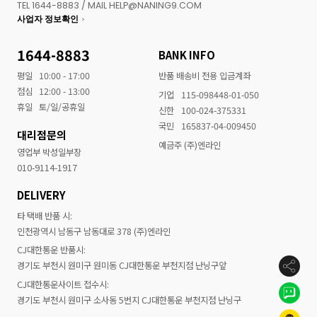
TEL 1644-8883 / MAIL HELP@NANING9.COM
사업자 정보확인
1644-8883
BANK INFO
평일
10:00 - 17:00
반품 배송비 전용 입금계좌
점심
12:00 - 13:00
기업
115-098448-01-050
휴일
토/일/공휴일
신한
100-024-375331
국민
165837-04-009450
대리점문의
예금주 (주)엔라인
영업부 박성일부장
010-9114-1917
DELIVERY
타 택배 반품 시:
인천광역시 남동구 남동대로 378 (주)엔라인
CJ대한통운 반품시:
경기도 부천시 원미구 원미동 CJ대한통운 부천지점 난닝구앞
CJ대한통운사이트 접수시:
경기도 부천시 원미구 소사동 5번지 CJ대한통운 부천지점 난닝구