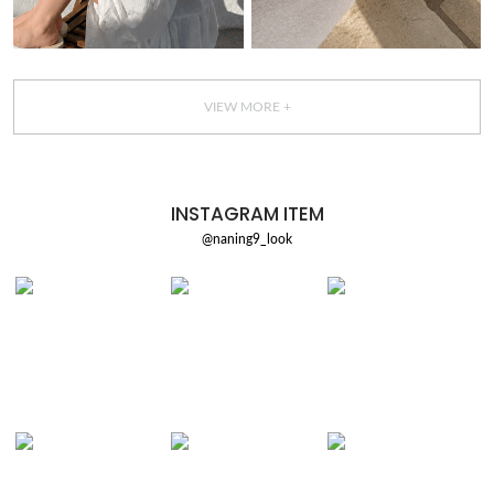
VIEW MORE +
INSTAGRAM ITEM
@naning9_look