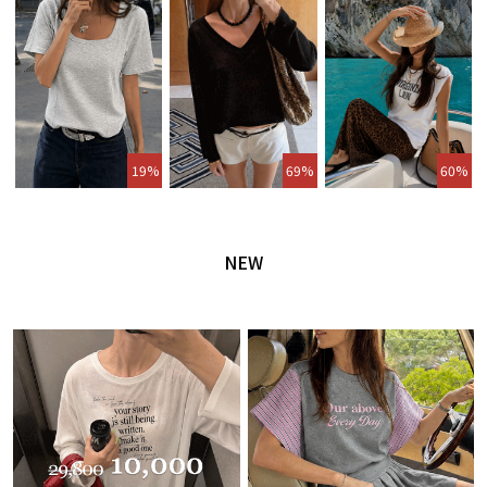
19%
69%
60%
NEW