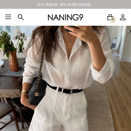
BEST 포토리뷰 - 매주 2명추첨 3만원쿠폰
0
BEST100🤍
NEW5%
베스트재진행
썸머여행룩
아울렛
하객&모임룩