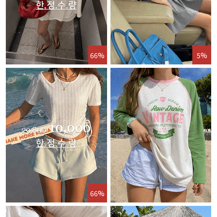
66%
5%
66%