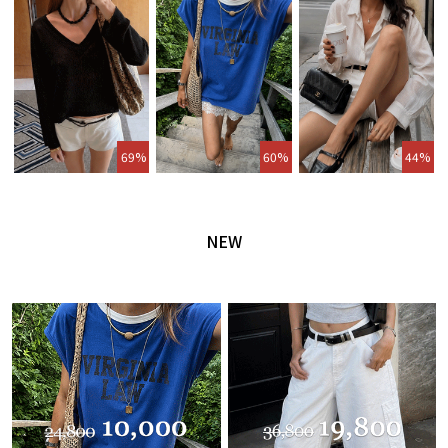
69%
60%
44%
NEW