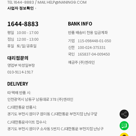
TEL 1644-8883 / MAIL HELP@NANING9.COM
사업자 정보확인
1644-8883
BANK INFO
평일
10:00 - 17:00
반품 배송비 전용 입금계좌
점심
12:00 - 13:00
기업
115-098448-01-050
휴일
토/일/공휴일
신한
100-024-375331
국민
165837-04-009450
대리점문의
예금주 (주)엔라인
영업부 박성일부장
010-9114-1917
DELIVERY
타 택배 반품 시:
인천광역시 남동구 남동대로 378 (주)엔라인
CJ대한통운 반품시:
경기도 부천시 원미구 원미동 CJ대한통운 부천지점 난닝구앞
CJ대한통운사이트 접수시:
경기도 부천시 원미구 소사동 5번지 CJ대한통운 부천지점 난닝구