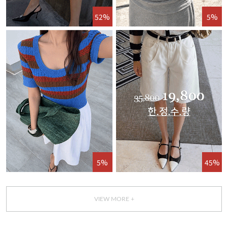
52%
5%
5%
45%
VIEW MORE +