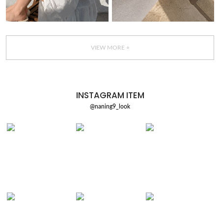
VIEW MORE +
INSTAGRAM ITEM
@naning9_look