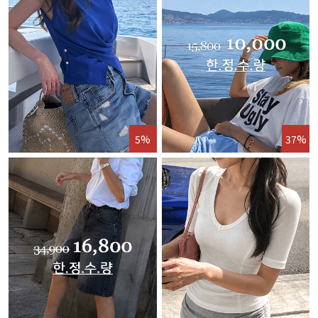
5%
37%