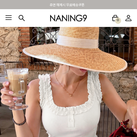
BEST 포토리뷰 - 매주 2명추첨 3만원쿠폰
0
BEST100🤍
NEW5%
베스트재진행
썸머여행룩
아울렛
하객&모임룩