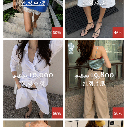
60%
46%
66%
50%