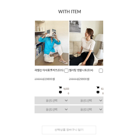
WITH ITEM
라벨린 아사포켓셔츠(E05)
벨리탐 반팔니트(E04)
19800원
19800원
29800원
29800원
9,033
61
0
0
선택상품 장바구니 담기