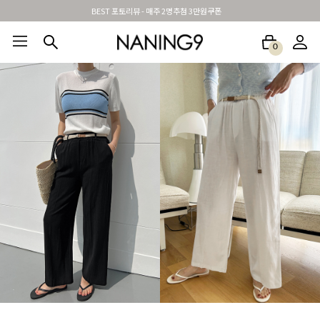
신규가입시 무료배송 + 2천원할인쿠폰
0
BEST100🤍
NEW5%
베스트재진행
썸머여행룩
아울렛
하객&모임룩