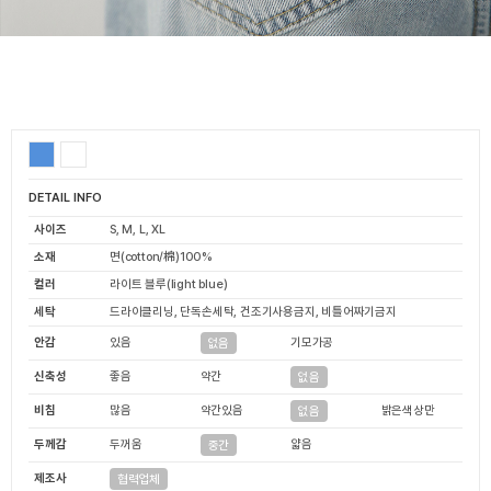
DETAIL INFO
사이즈
S, M, L, XL
소재
면(cotton/棉)100%
컬러
라이트 블루(light blue)
세탁
드라이클리닝, 단독손세탁, 건조기사용금지, 비틀어짜기금지
안감
있음
기모가공
없음
신축성
좋음
약간
없음
비침
많음
약간있음
밝은색상만
없음
두께감
두꺼움
얇음
중간
제조사
협력업체