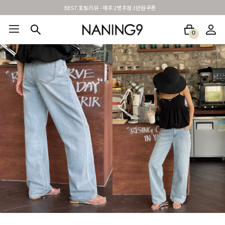
신규가입시 무료배송 + 2천원할인쿠폰
0
BEST100🤍
NEW5%
베스트재진행
썸머여행룩
아울렛
하객&모임룩