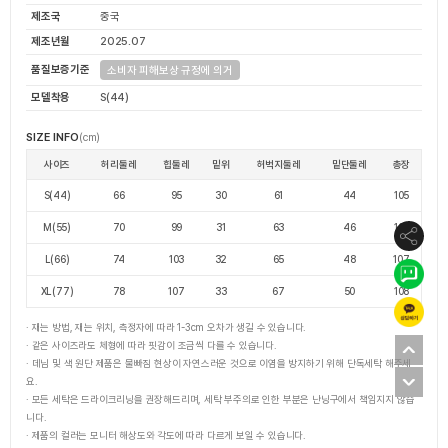
제조국
중국
제조년월
2025.07
품질보증기준
소비자 피해보상 규정에 의거
모델착용
S(44)
SIZE INFO
(cm)
사이즈
허리둘레
힙둘레
밑위
허벅지둘레
밑단둘레
총장
S(44)
66
95
30
61
44
105
M(55)
70
99
31
63
46
106
L(66)
74
103
32
65
48
107
XL(77)
78
107
33
67
50
108
· 재는 방법, 재는 위치, 측정자에 따라 1-3cm 오차가 생길 수 있습니다.
· 같은 사이즈라도 체형에 따라 핏감이 조금씩 다를 수 있습니다.
· 데님 및 색 원단 제품은 물빠짐 현상이 자연스러운 것으로 이염을 방지하기 위해 단독세탁 해주세
요.
· 모든 세탁은 드라이크리닝을 권장해드리며, 세탁 부주의로 인한 부분은 난닝구에서 책임지지 않습
니다.
· 제품의 컬러는 모니터 해상도와 각도에 따라 다르게 보일 수 있습니다.