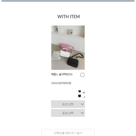
WITH ITEM
체엘느 숄더백(E05)
45900원
45900원
46
0
선택상품 장바구니 담기