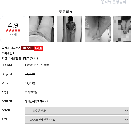
푸시프 데님팬츠
기획세일!!
가볍고 시원한 썸머팬츠 (S-XL)
DESIGNER
HW-8010 / HN-8038
Original
34,800원
Price
19,800원
적립금
최대 792원
BENEFIT
멤버쉽혜택
자세히보기
COLOR
SIZE