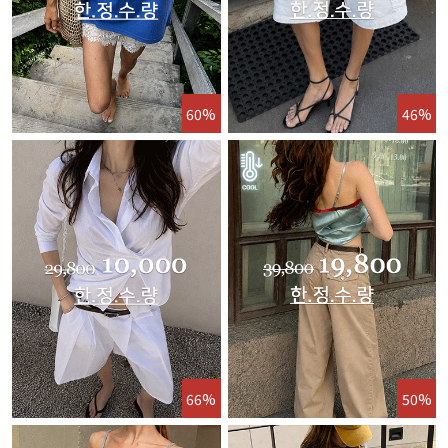
60%
46%
66%
50%