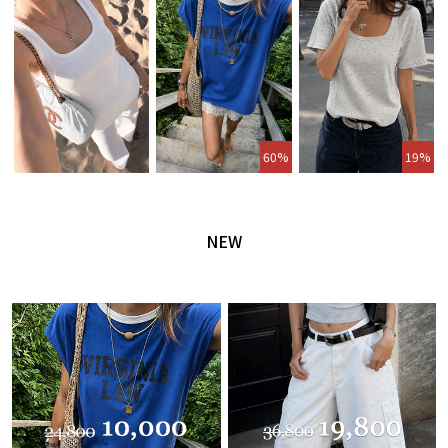
60%
19%
NEW