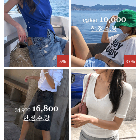
5%
37%