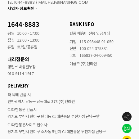
TEL 1644-8883 / MAIL HELP@NANING9.COM
사업자 정보확인
1644-8883
BANK INFO
평일
10:00 - 17:00
반품 배송비 전용 입금계좌
점심
12:00 - 13:00
기업
115-098448-01-050
휴일
토/일/공휴일
신한
100-024-375331
국민
165837-04-009450
대리점문의
예금주 (주)엔라인
영업부 박성일부장
010-9114-1917
DELIVERY
타 택배 반품 시:
인천광역시 남동구 남동대로 378 (주)엔라인
CJ대한통운 반품시:
경기도 부천시 원미구 원미동 CJ대한통운 부천지점 난닝구앞
CJ대한통운사이트 접수시:
경기도 부천시 원미구 소사동 5번지 CJ대한통운 부천지점 난닝구