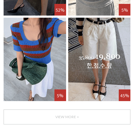
52%
5%
5%
45%
VIEW MORE +