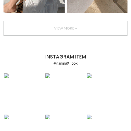
VIEW MORE +
INSTAGRAM ITEM
@naning9_look