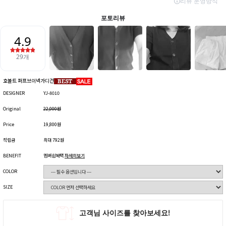
호볼트 퍼프브이넥가디건
DESIGNER
YJ-8010
Original
22,000원
Price
19,800원
적립금
최대 792원
BENEFIT
멤버쉽혜택
자세히보기
COLOR
SIZE