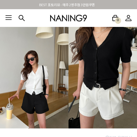
BEST 포토리뷰 - 매주 2명추첨 3만원쿠폰
0
BEST100🤍
NEW5%
베스트재진행
썸머여행룩
아울렛
하객&모임룩