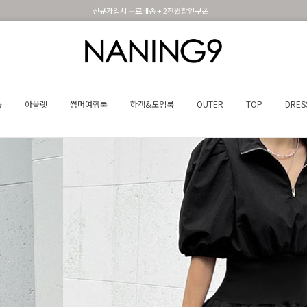
휴면 해제시 무료배송쿠폰
송
아울렛
썸머여행룩
하객&모임룩
OUTER
TOP
DRES