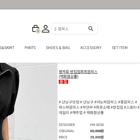
3. 반바지
0
S&SKIRT
PANTS
SHOES & BAG
ACCESSORY
SET ITEM
헨카포 반집업퍼프원피스
(백화점상품)
# 난닝구닷컴
# 난닝구
#아노락원피스
#롱원피스
#
바스락원피스
#꾸안꾸
#퍼프소매
#반집업
#스포티
#
데일리
#캐주얼
# 백화점상품
DESIGNER
HN-8038
ORIGINAL
69,800원
PRICE
39,800원