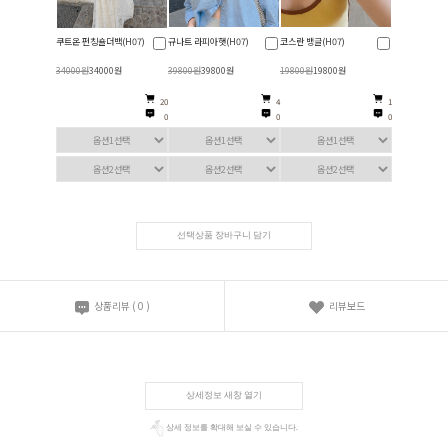
쿠트온 펀칭숄더백(H07)
규나트 라피아햇(H07)
코스란 뱅글(H07)
34000원
34000원
39800원
39800원
19800원
19800원
20
4
1
0
0
0
선택상품 장바구니 담기
상품리뷰
(
0
)
리뷰보드
상세정보 새창 열기
상세 정보를 확대해 보실 수 있습니다.