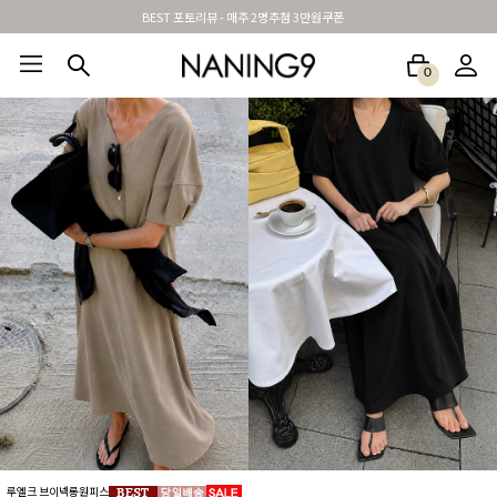
신규가입시 무료배송 + 2천원할인쿠폰
0
BEST100🤍
NEW5%
베스트재진행
썸머여행룩
아울렛
하객&모임룩
루엘크 브이넥롱원피스