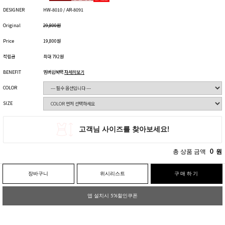
DESIGNER
HW-8010 / AR-8091
Original
29,800원
Price
19,800원
적립금
최대 792원
BENEFIT
멤버쉽혜택
자세히보기
COLOR
SIZE
총 상품 금액
0
원
장바구니
위시리스트
구매하기
앱 설치시 5%할인쿠폰